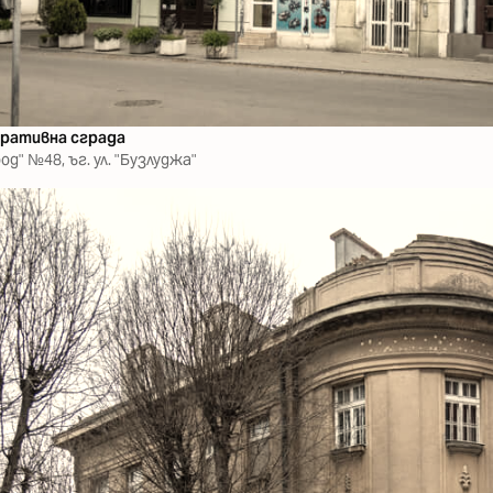
ративна сграда
од" №48, ъг. ул. "Бузлуджа"