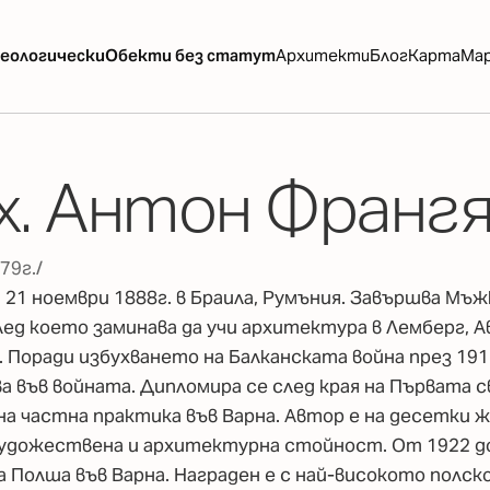
еологически
Обекти без статут
Архитекти
Блог
Карта
Ма
х. Антон Франг
79г./
 21 ноември 1888г. в Браила, Румъния. Завършва Мъж
лед което заминава да учи архитектура в Лемберг, Ав
. Поради избухването на Балканската война през 191
а във войната. Дипломира се след края на Първата с
на частна практика във Варна. Автор е на десетки 
художествена и архитектурна стойност. От 1922 до
на Полша във Варна. Награден е с най-високото пол