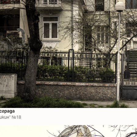
сграда
Пушкин" №18