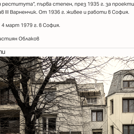
 реститута“, първа степен, през 1935 г. за проекти
в III Варненчик. От 1936 г. живее и работи в София.
 4 март 1979 г. в София.
ристиян Облаков
ти