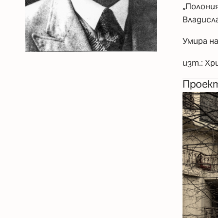
„Полония
Владисла
Умира на
‍изт.: Х
Проек