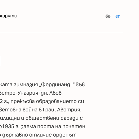
ршрути
бг
en
я
ката гимназия „Фердинанд I“ във
стро-Унгария (дн. Лвов,
2 г., прекъсва образованието си
ветовна война в Грац, Австрия.
жилищни и обществени сгради с
1935 г. заема поста на почетен
ско държавно отличие орденът