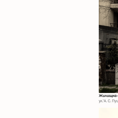
Жилищна 
ул."А. С. 