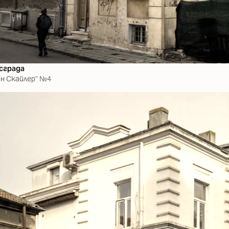
сграда
йн Скайлер" №4