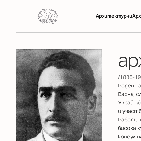
Архитектурни
Арх
ар
/1888-19
Роден на
Варна, с
Украйна)
и участв
Работи 
висока 
консул 