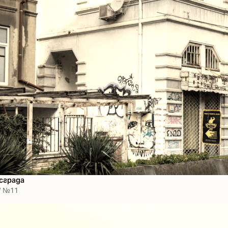
сграда
" №11