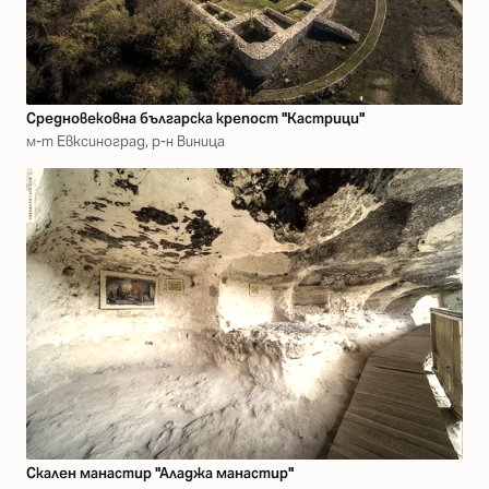
Средновековна българска крепост "Кастрици"
м-т Евксиноград, р-н Виница
Скален манастир "Аладжа манастир"