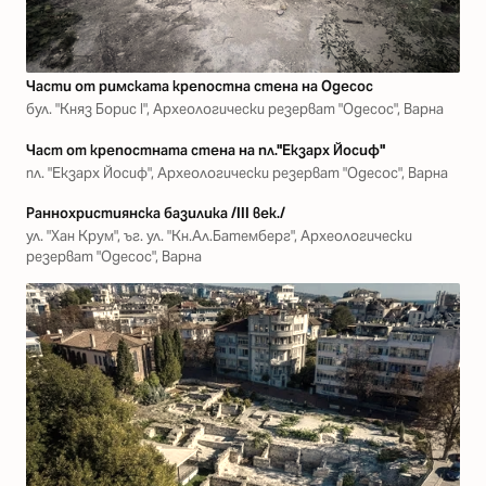
Части от римската крепостна стена на Одесос
бул. "Княз Борис I", Археологически резерват "Одесос", Варна
Част от крепостната стена на пл."Екзарх Йосиф"
пл. "Екзарх Йосиф", Археологически резерват "Одесос", Варна
Раннохристиянска базилика /ІІІ век./
ул. "Хан Крум", ъг. ул. "Кн.Ал.Батемберг", Археологически
резерват "Одесос", Варна