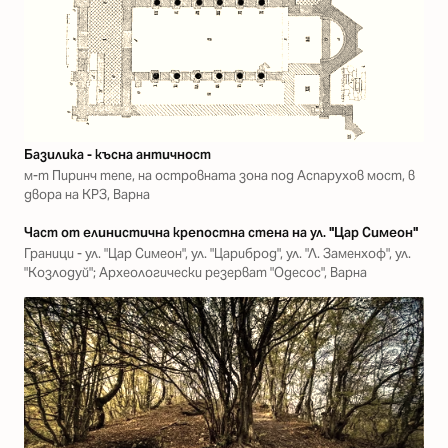
Базилика - късна античност
м-т Пиринч тепе, на островната зона под Аспарухов мост, в
двора на КРЗ, Варна
Част от елинистична крепостна стена на ул. "Цар Симеон"
Граници - ул. "Цар Симеон", ул. "Цариброд", ул. "Л. Заменхоф", ул.
"Козлодуй"; Археологически резерват "Одесос", Варна