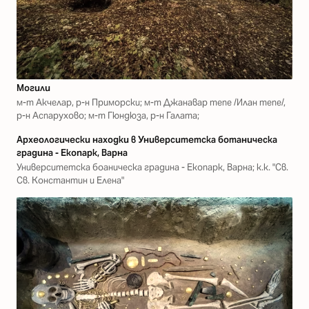
Могили
м-т Акчелар, р-н Приморски; м-т Джанавар тепе /Илан тепе/,
р-н Аспарухово; м-т Гюндюза, р-н Галата;
Археологически находки в Университетска ботаническа
градина - Екопарк, Варна
Университетска боаническа градина - Екопарк, Варна; к.к. "Св.
Св. Константин и Елена"