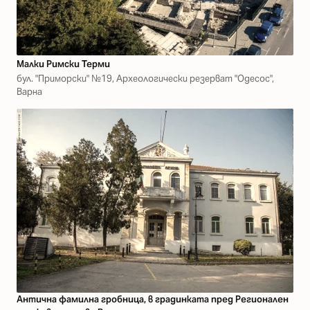
Малки Римски Терми
бул. "Приморски" №19, Археологически резерват "Одесос",
Варна
Антична фамилна гробница, в градинката пред Регионален