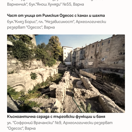
Варненчик", бул."Янош Хуняди" №55, Варна
Част от улица от Римския Одесос с канал и шахта
бул."Княз Борис", пл. "Независимост", Археологически
резерват "Одесос", Варна
Късноантична сграда с търговски функции и баня
ул. "Софроний Врачански" №9, Археологически резерват
"Одесос", Варна