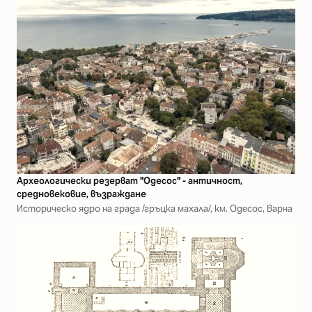
Археологически резерват "Одесос" - античност,
средновековие, възраждане
Историческо ядро на града /гръцка махала/, км. Одесос, Варна