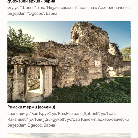
държавен архив - Варна
м/у ул. "Шопен" и пл. "Независимост", граничи с Археологически
резерват "Одесос", Варна
Римски терми (големи)
граници- ул."Хан Крум", ул."Кап.I-ви ранг Добрев", ул."Граф
Игнатиев", ул."Княз Диндуков", ул."Цар Калоян", археологически
резерват Одесос, Варна