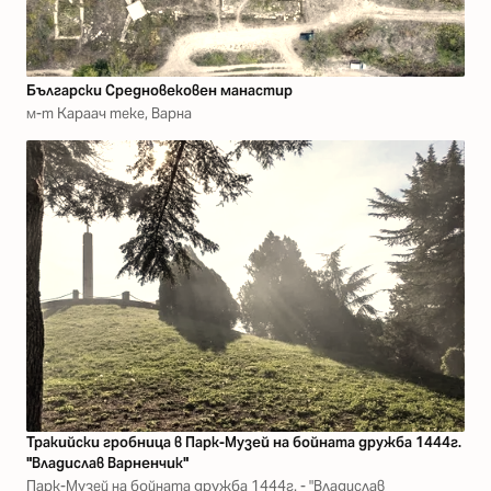
Български Средновековен манастир
м-т Караач теке, Варна
Тракийски гробница в Парк-Музей на бойната дружба 1444г.
"Владислав Варненчик"
Парк-Музей на бойната дружба 1444г. - "Владислав