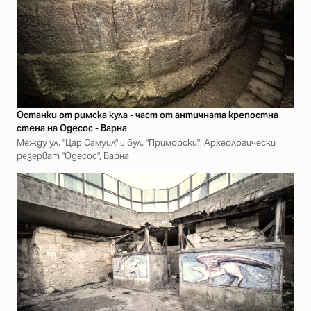
Останки от римска кула - част от античната крепостна
стена на Одесос - Варна
Между ул. "Цар Самуил" и бул. "Приморски"; Археологически
резерват "Одесос", Варна