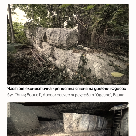
Част от елинистична крепостна стена на древния Одесос
бул. "Княз Борис I", Археологически резерват "Одесос", Варна