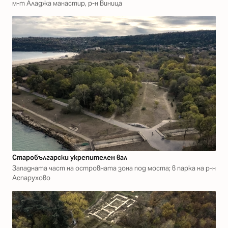
м-т Аладжа манастир, р-н Виница
Старобългарски укрепителен вал
Западната част на островната зона под моста; в парка на р-н
Аспарухово