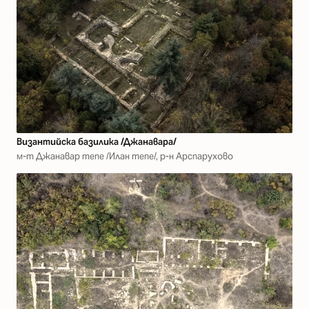
Византийска базилика /Джанавара/
м-т Джанавар тепе /Илан тепе/, р-н Арспарухово