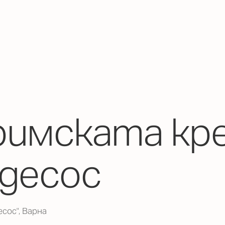
римската кр
Одесос
есос", Варна