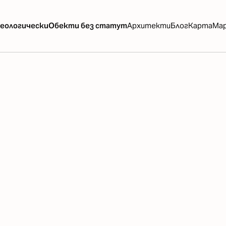
еологически
Обекти без статут
Архитекти
Блог
Карта
Ма