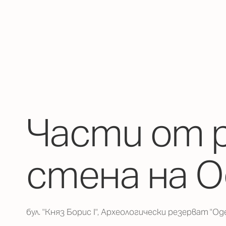
Части от 
стена на 
бул. "Княз Борис I", Археологически резерват "Од