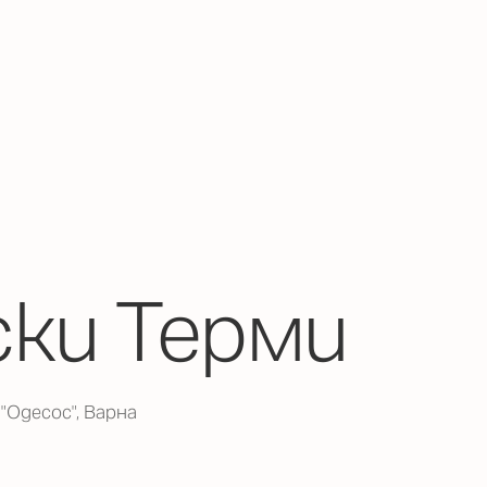
ски Терми
"Одесос", Варна