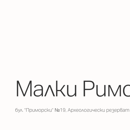
Малки Рим
бул. "Приморски" №19, Археологически резерват 