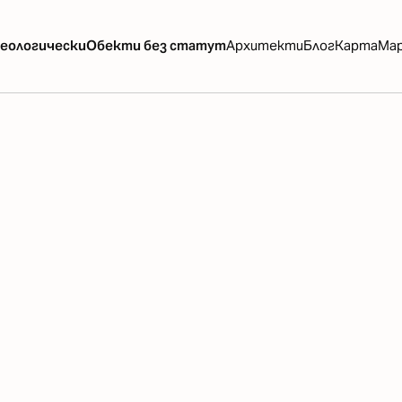
еологически
Обекти без статут
Архитекти
Блог
Карта
Ма