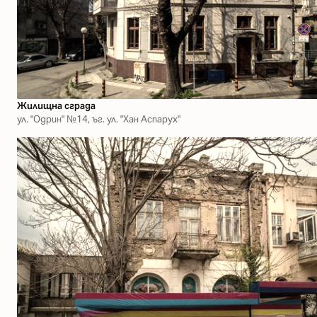
Жилищна сграда
ул. "Одрин" №14, ъг. ул. "Хан Аспарух"