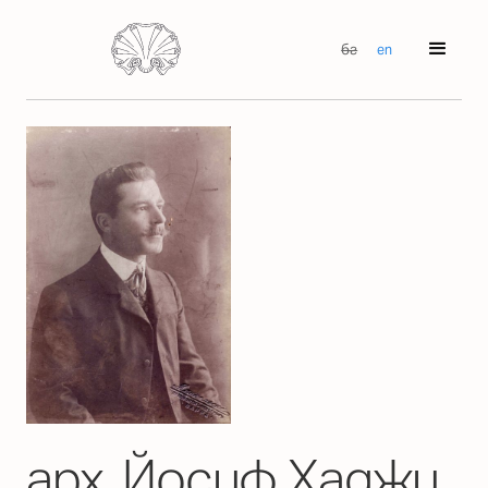
бг
en
арх. Йосиф Хаджи