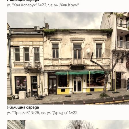
ул. "Хан Аспарух" №22, ъг. ул. "Хан Крум"
Жилищна сграда
ул. "Преслав" №25, ъг. ул. "Дръзки" №22