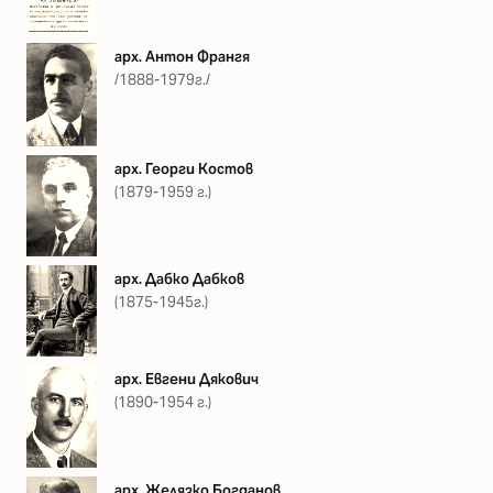
арх. Антон Франгя
/1888-1979г./
арх. Георги Костов
(1879-1959 г.)
арх. Дабко Дабков
(1875-1945г.)
арх. Евгени Дякович
(1890-1954 г.)
арх. Желязко Богданов