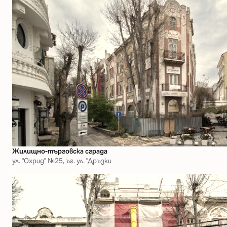
Жилищно-търговска сграда
ул. "Охрид" №25, ъг. ул. "Дръзки