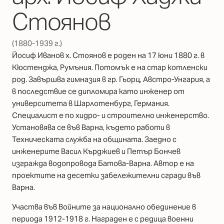
Стоянов
(1880-1939 г.)
Йосиф Иванов х. Стоянов е роден на 17 юни 1880 г. в
Кюстенджа, Румъния. Потомък е на стар котленски
род. Завършва гимназия в гр. Гьорц, Австро-Унгария, а
в последствие се дипломира като инженер от
университета в Шарлотенбург, Германия.
Специалист е по хидро- и строително инженерство.
Установява се във Варна, където работи в
Техническата служба на общината. Заедно с
инженерите Васил Кърджиев и Петър Бончев
изгражда водопровода Батова-Варна. Автор е на
проектите на десетки забележителни сгради във
Варна.
Участва във Войните за национално обединение в
периода 1912-1918 г. Награден е с редица военни