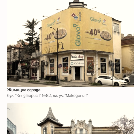
Жилищна сграда
бул. "Княз Борис І" №82, ъг. ул. "Македония"