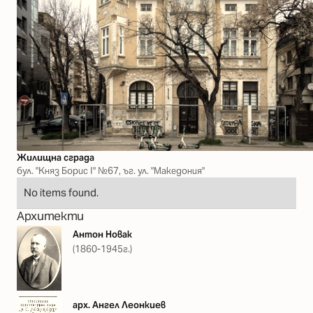
Жилищна сграда
бул. "Княз Борис І" №67, ъг. ул. "Македония"
No items found.
Архитекти
Антон Новак
(1860-1945г.)
арх. Ангел Леонкиев