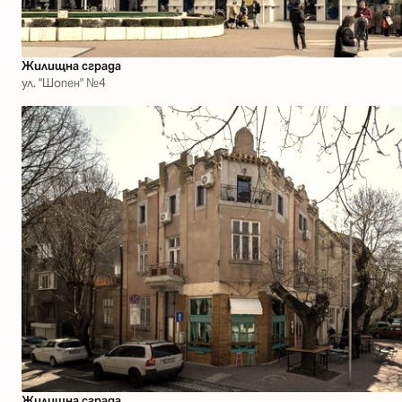
Жилищна сграда
ул. "Шопен" №4
Жилищна сграда