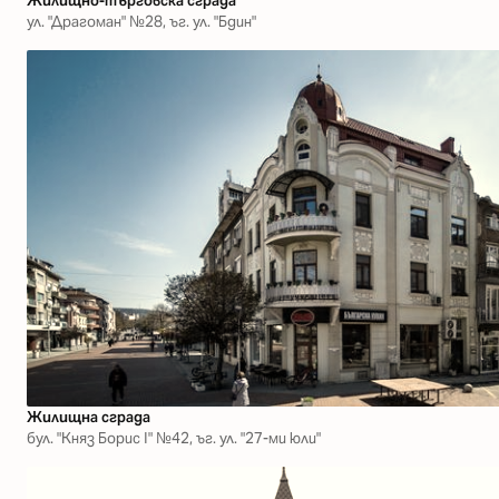
Жилищно-търговска сграда
ул. "Драгоман" №28, ъг. ул. "Бдин"
Жилищна сграда
бул. "Княз Борис І" №42, ъг. ул. "27-ми юли"