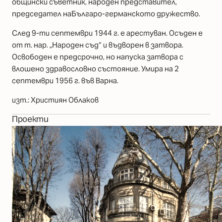
общински съветник, народен представител,
председател наБългаро-германското дружество.
След 9-ти септември 1944 г. е арестуван. Осъден е
от т. нар. „Народен съд“ и въдворен в затвора.
Освободен е предсрочно, но напуска затвора с
влошено здравословно състояние. Умира на 2
септември 1956 г. във Варна.
изт.: Християн Облаков
Проекти