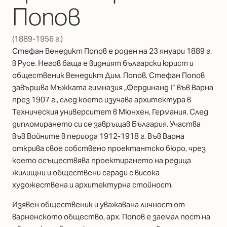
Попов
(1889-1956 г.)
Стефан Венедикт Попов е роден на 23 януари 1889 г.
в Русе. Негов баща е видният български юрист и
общественик Венедикт Дим. Попов. Стефан Попов
завършва Мъжката гимназия „Фердинанд I“ във Варна
през 1907 г., след което изучава архитектура в
Техническия университет в Мюнхен, Германия. След
дипломирането си се завръщав България. Участва
във Войните в периода 1912-1918 г. Във Варна
открива свое собствено проектантско бюро, чрез
което осъществява проектирането на редица
жилищни и обществени сгради с висока
художествена и архитектурна стойност.
Изявен общественик и уважавана личност от
варненското общество, арх. Попов е заемал пост на