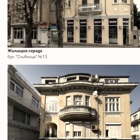
Жилищна сграда
бул. "Сливница" №13