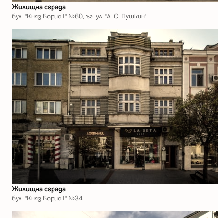
Жилищна сграда
бул. "Княз Борис І" №60, ъг. ул. "А. С. Пушкин"
Жилищна сграда
бул. "Княз Борис І" №34