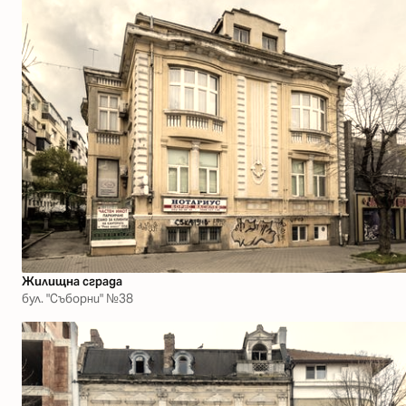
Жилищна сграда
бул. "Съборни" №38