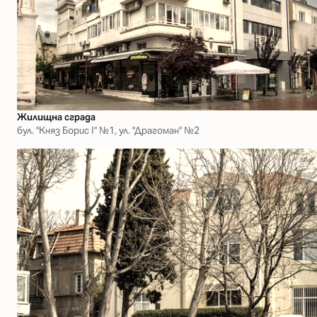
Жилищна сграда
бул. "Княз Борис І" №1, ул. "Драгоман" №2