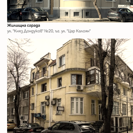
Жилищна сграда
ул. "Княз Дондуков" №20, ъг. ул. "Цар Калоян"