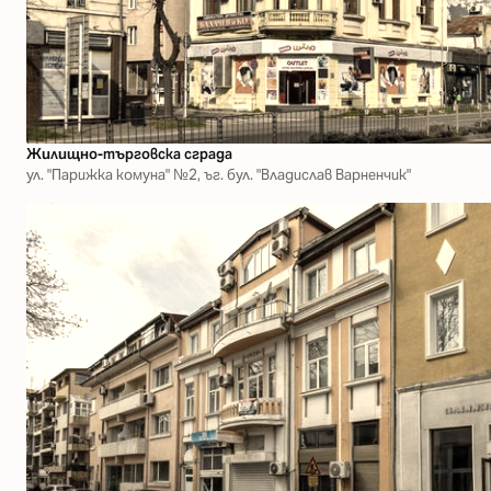
Жилищно-търговска сграда
ул. "Парижка комуна" №2, ъг. бул. "Владислав Варненчик"