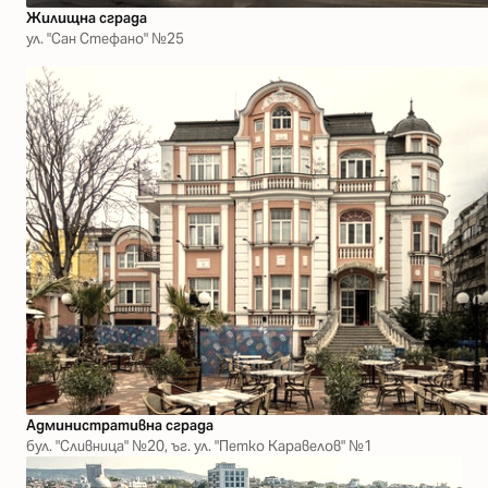
Жилищна сграда
ул. "Сан Стефано" №25
Административнa сграда
бул. "Сливница" №20, ъг. ул. "Петко Каравелов" №1