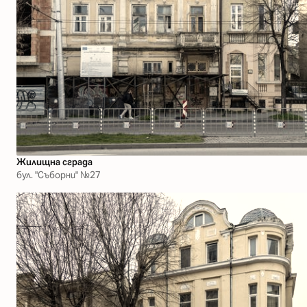
Жилищна сграда
бул. "Съборни" №27