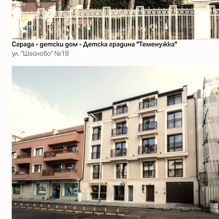
Сграда - детски дом - Детска градина "Теменужка"
ул. "Шейново" №18