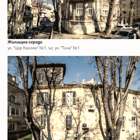
Жилищна сграда
ул. "Цар Калоян" №1, ъг. ул. "Тича" №1