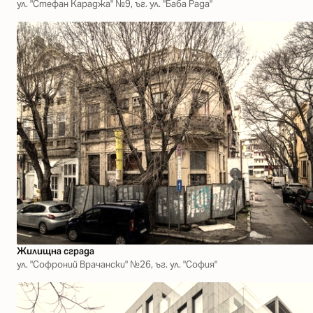
ул. "Стефан Караджа" №9, ъг. ул. "Баба Рада"
Жилищна сграда
ул. "Софроний Врачански" №26, ъг. ул. "София"