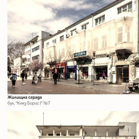
Жилищна сграда
бул. "Княз Борис І" №7