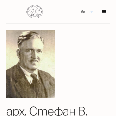
бг
en
арх. Стефан В.