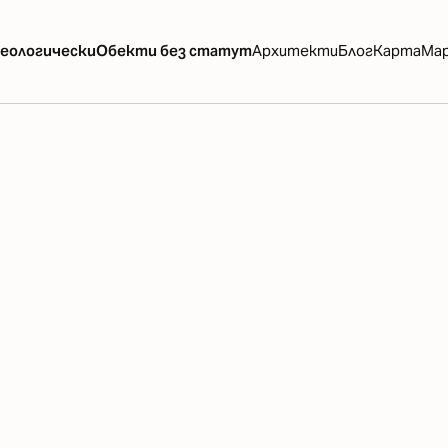
еологически
Обекти без статут
Архитекти
Блог
Карта
Ма