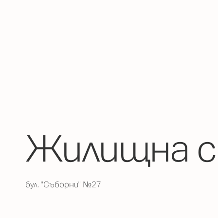
Жилищна с
бул. "Съборни" №27