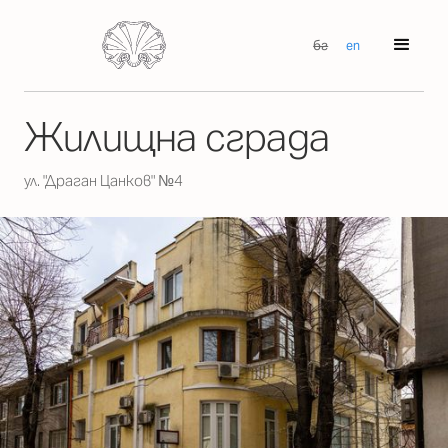
бг
en
Жилищна сграда
ул. "Драган Цанков" №4