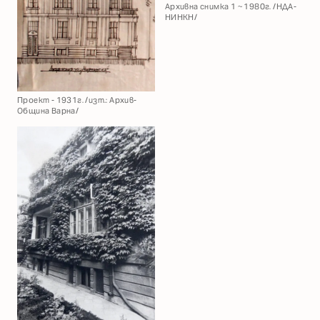
Архивна снимка 1 ~ 1980г. /НДА-
НИНКН/
Проект - 1931г. /изт.: Архив-
Община Варна/