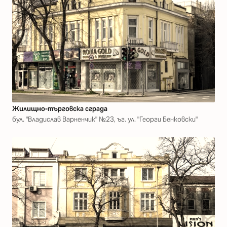
Жилищно-търговска сграда
бул. "Владислав Варненчик" №23, ъг. ул. "Георги Бенковски"