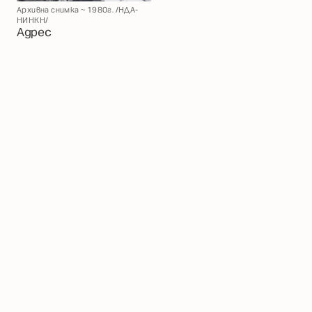
Архивна снимка ~ 1980г. /НДА-
НИНКН/
Адрес