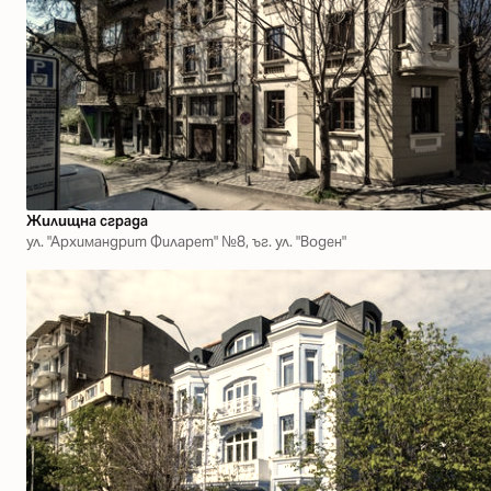
Жилищна сграда
ул. "Архимандрит Филарет" №8, ъг. ул. "Воден"