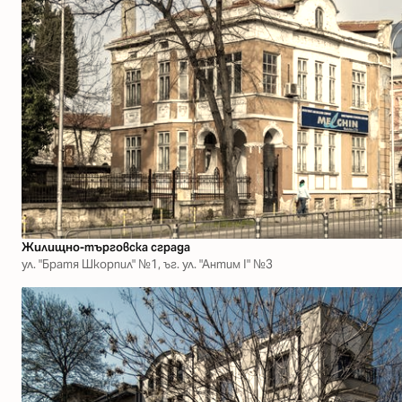
Жилищно-търговска сграда
ул. "Братя Шкорпил" №1, ъг. ул. "Антим І" №3