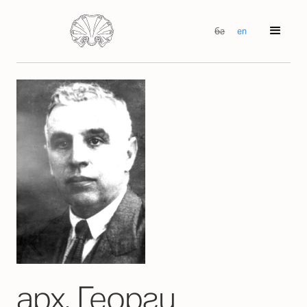
бг
en
арх. Георги