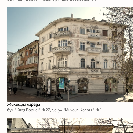
Жилищна сграда
бул. "Княз Борис I" №22, ъг. ул. "Михаил Колони" №1