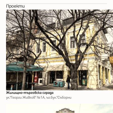
Проекти
Жилищно-търговска сграда
ул."Георги Живков" №1А, ъг.бул."Съборни