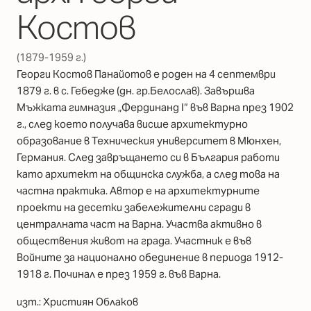
Костов
(1879-1959 г.)
Георги Костов Панайотов е роден на 4 септември
1879 г. в с. Гебедже (дн. гр.Белослав). Завършва
Мъжката гимназия „Фердинанд I“ във Варна през 1902
г., след което получава висше архитектурно
образование в Техническия университет в Мюнхен,
Германия. След завръщането си в България работи
като архитект на общинска служба, а след това на
частна практика. Автор е на архитектурните
проекти на десетки забележителни сгради в
централната част на Варна. Участва активно в
обществения живот на града. Участник е във
Войните за национално обединение в периода 1912-
1918 г. Починал е през 1959 г. във Варна.
изт.: Християн Облаков