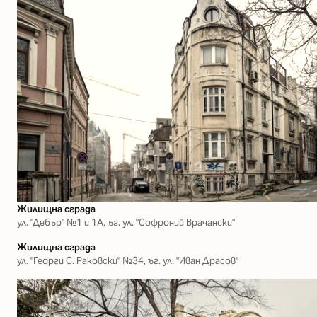
Жилищна сграда
ул. "Дебър" №1 и 1А, ъг. ул. "Софроний Врачански"
Жилищна сграда
ул. "Георги С. Раковски" №34, ъг. ул. "Иван Драсов"