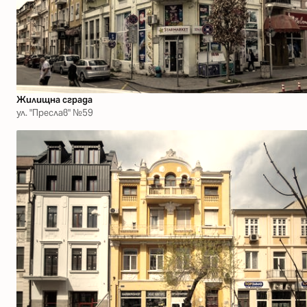
Жилищна сграда
ул. "Преслав" №59