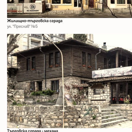
Жилищно-търговска сграда
ул. "Преслав" №5
Търговска сграда - механа