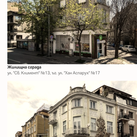
Жилищна сграда
ул. "Св. Климент" №13, ъг. ул. "Хан Аспарух" №17