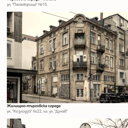
ул. "Панагюрище" №15
Жилищно-търговска сграда
ул. "Козлодуй" №22, ъг. ул. "Дунав"