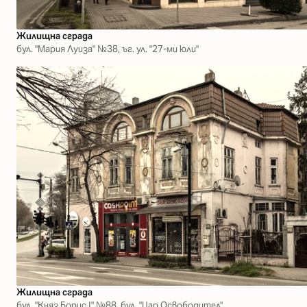
Жилищна сграда
бул. "Мария Луиза" №38, ъг. ул. "27-ми юли"
Жилищна сграда
бул. "Княз Борис І" №88, бул. "Цар Освободител"