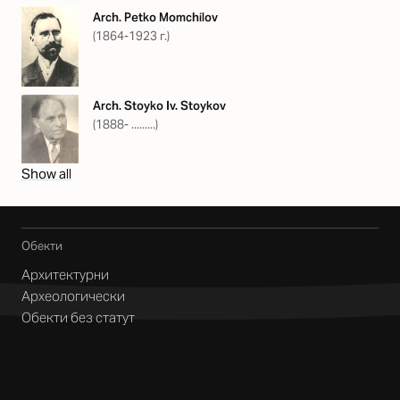
Arch. Petko Momchilov
(1864-1923 г.)
Arch. Stoyko Iv. Stoykov
(1888- .........)
Show all
Обекти
Архитектурни
Археологически
Обекти без статут