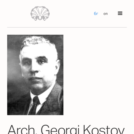
бг
en
Arch. Georgi Kostov