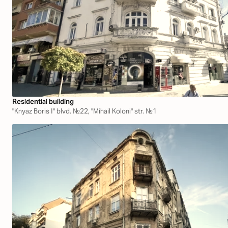
Residential building
"Knyaz Boris І" blvd. №22, "Mihail Koloni" str. №1