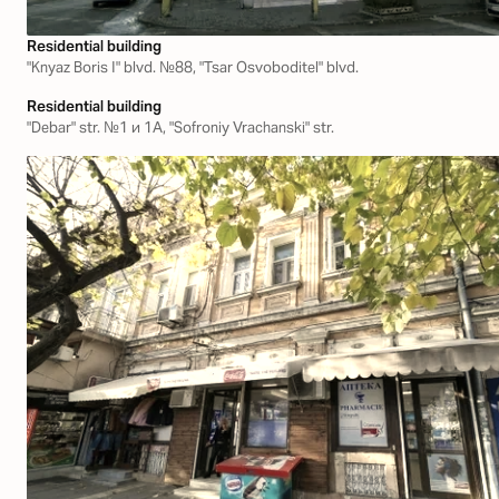
Residential building
"Knyaz Boris І" blvd. №88, "Tsar Osvoboditel" blvd.
Residential building
"Debar" str. №1 и 1А, "Sofroniy Vrachanski" str.