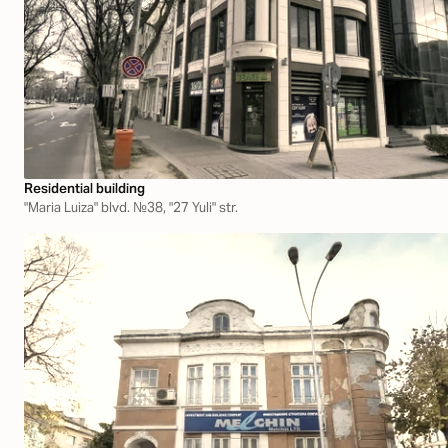
Residential building
"Maria Luiza" blvd. №38, "27 Yuli" str.