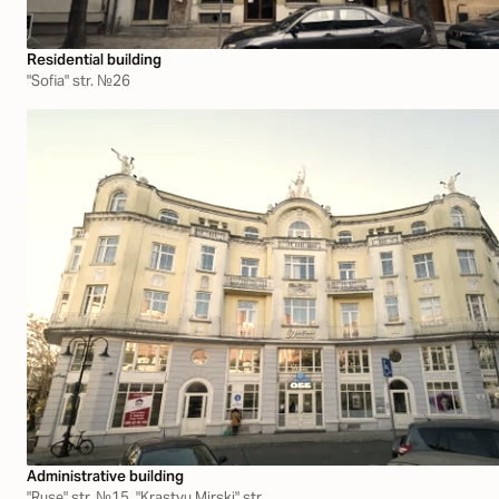
Residential building
"Sofia" str. №26
Аdministrative building
"Ruse" str. №15, "Krastyu Mirski" str.