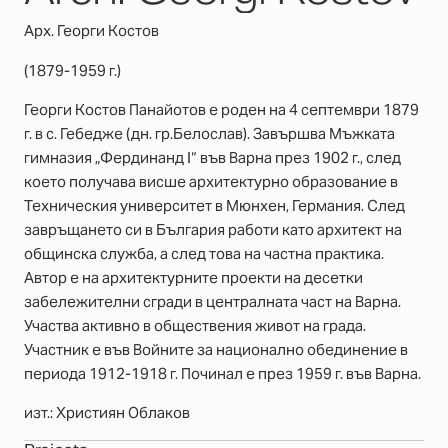
Арх. Георги Костов
(1879-1959 г.)
Георги Костов Панайотов е роден на 4 септември 1879
г. в с. Гебедже (дн. гр.Белослав). Завършва Мъжката
гимназия „Фердинанд I“ във Варна през 1902 г., след
което получава висше архитектурно образование в
Техническия университет в Мюнхен, Германия. След
завръщането си в България работи като архитект на
общинска служба, а след това на частна практика.
Автор е на архитектурните проекти на десетки
забележителни сгради в централната част на Варна.
Участва активно в обществения живот на града.
Участник е във Войните за национално обединение в
периода 1912-1918 г. Починал е през 1959 г. във Варна.
изт.: Християн Облаков