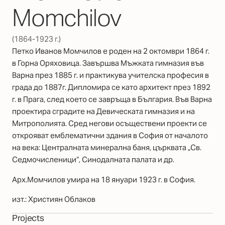
Momchilov
(1864-1923 г.)
Петко Иванов Момчилов е роден на 2 октомври 1864 г.
в Горна Оряховица. Завършва Мъжката гимназия във
Варна през 1885 г. и практикува учителска професия в
града до 1887г. Дипломира се като архитект през 1892
г. в Прага, след което се завръща в България. Във Варна
проектира сградите на Девическата гимназия и на
Митрополията. Сред негови осъществени проекти се
открояват емблематични здания в София от началото
на века: Централната минерална баня, църквата „Св.
Седмочисленици“, Синодалната палата и др.
Арх.Момчилов умира на 18 януари 1923 г. в София.
изт.: Християн Облаков
Projects