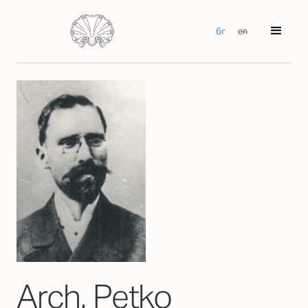
бг
en
Arch. Petko