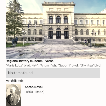
Regional history museum - Varna
"Maria Luiza" blvd. №41, "Antim І" str., "Saborni" blvd., "Slivnitsa" blvd.
No items found.
Architects
Anton Novak
(1860-1945г.)