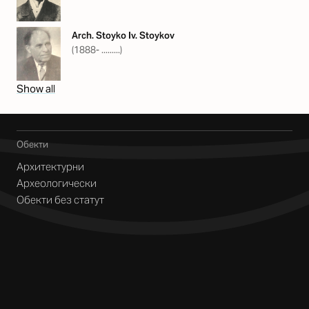
Arch. Stoyko Iv. Stoykov
(1888- .........)
Show all
Обекти
Архитектурни
Археологически
Обекти без статут