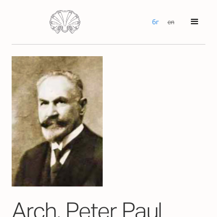
бг
en
Arch. Peter Paul