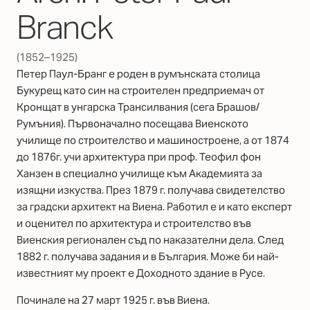
Branck
(1852–1925)
Петер Паул-Бранг е роден в румънската столица
Букурещ като син на строителен предприемач от
Кронщат в унгарска Трансилвания (сега Брашов/
Румъния). Първоначално посещава Виенското
училище по строителство и машиностроене, а от 1874
до 1876г. учи архитектура при проф. Теофил фон
Ханзен в специално училище към Академията за
изящни изкуства. През 1879 г. получава свидетелство
за градски архитект на Виена. Работил е и като експерт
и оценител по архитектура и строителство във
Виенския регионален съд по наказателни дела. След
1882 г. получава задания и в България. Може би най-
известният му проект е Доходното здание в Русе.
Починале на 27 март 1925 г. във Виена.