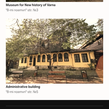
Museum for New history of Varna
"8-mi noemvri" str. №3
Аdministrative building
"8-mi noemvri" str. №5