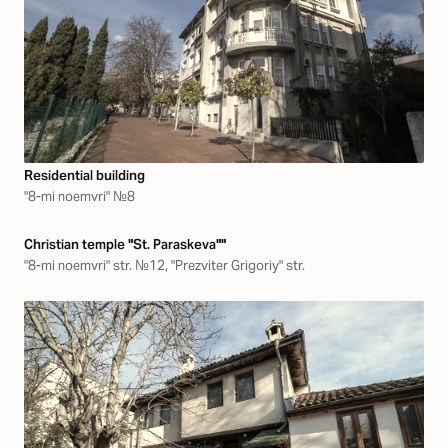
Residential building
"8-mi noemvri" №8
Christian temple "St. Paraskeva""
"8-mi noemvri" str. №12, "Prezviter Grigoriy" str.