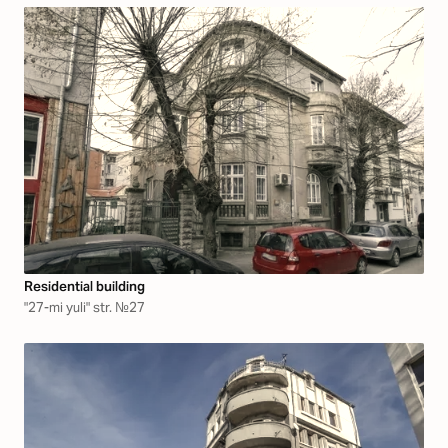
Residential building
"27-mi yuli" str. №27