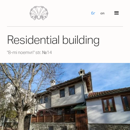
бг
en
Residential building
"8-mi noemvri" str. №14