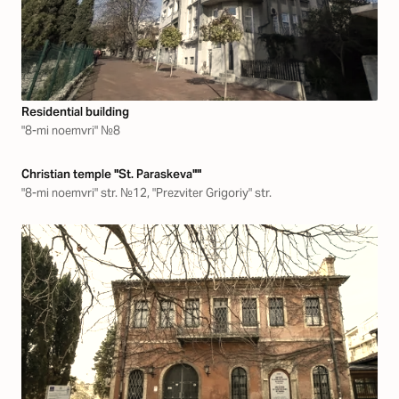
Residential building
"8-mi noemvri" №8
Christian temple "St. Paraskeva""
"8-mi noemvri" str. №12, "Prezviter Grigoriy" str.