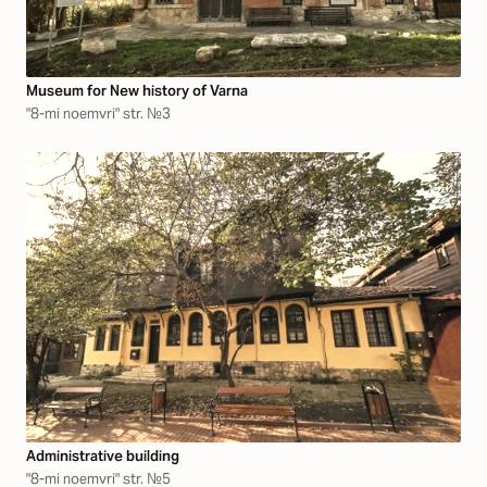
Museum for New history of Varna
"8-mi noemvri" str. №3
Аdministrative building
"8-mi noemvri" str. №5