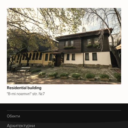
Residential building
"8-mi noemvri" str. №7
Обекти
Архитектурни