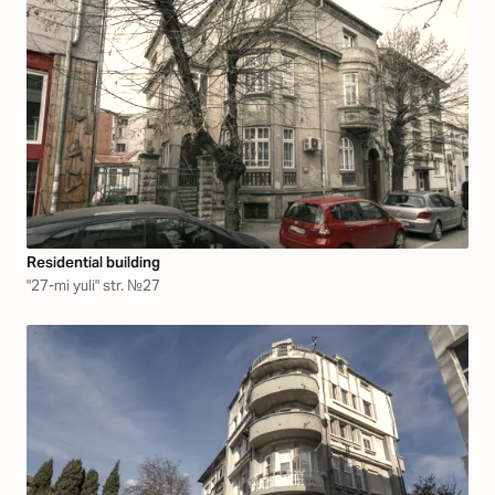
Residential building
"27-mi yuli" str. №27