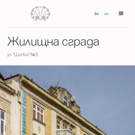
бг
en
Жилищна сграда
ул. "Шипка" №3