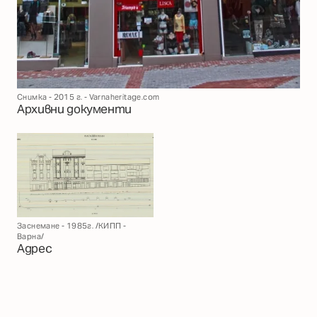
Снимка - 2015 г. - Varnaheritage.com
Архивни документи
Заснемане - 1985г. /КИПП -
Варна/
Адрес