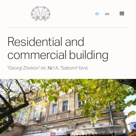
бг
en
Residential and
commercial building
"Georgi Zhivkov" str. №1А, "Saborni" blvd.