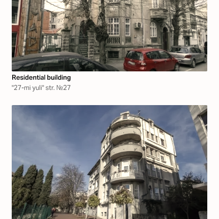
Residential building
"27-mi yuli" str. №27