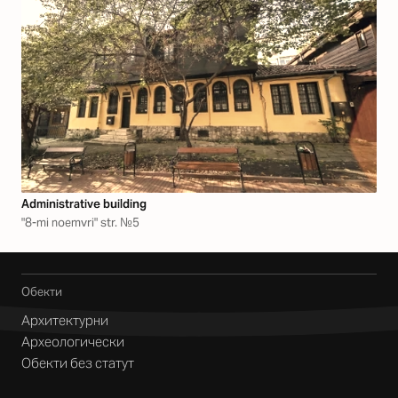
Аdministrative building
"8-mi noemvri" str. №5
Обекти
Архитектурни
Археологически
Обекти без статут