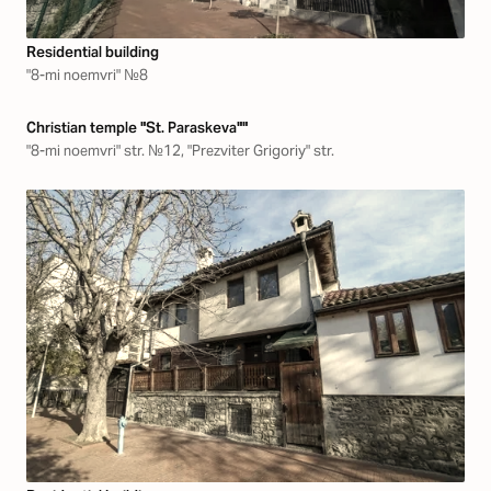
Residential building
"8-mi noemvri" №8
Christian temple "St. Paraskeva""
"8-mi noemvri" str. №12, "Prezviter Grigoriy" str.