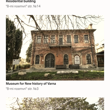
Residential building
"8-mi noemvri" str. №14
Museum for New history of Varna
"8-mi noemvri" str. №3