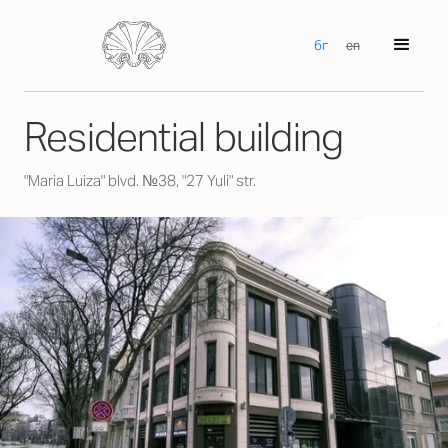
бг
en
Residential building
"Maria Luiza" blvd. №38, "27 Yuli" str.