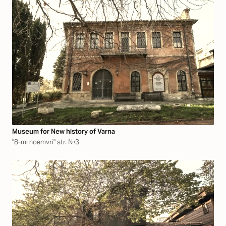
Museum for New history of Varna
"8-mi noemvri" str. №3