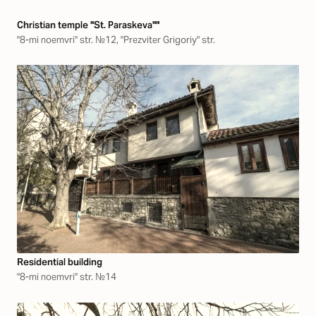
Christian temple "St. Paraskeva""
"8-mi noemvri" str. №12, "Prezviter Grigoriy" str.
Residential building
"8-mi noemvri" str. №14