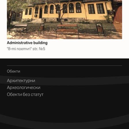
Аdministrative building
"8-mi noemvri" str. №5
Обекти
Архитектурни
Археологически
Обекти без статут