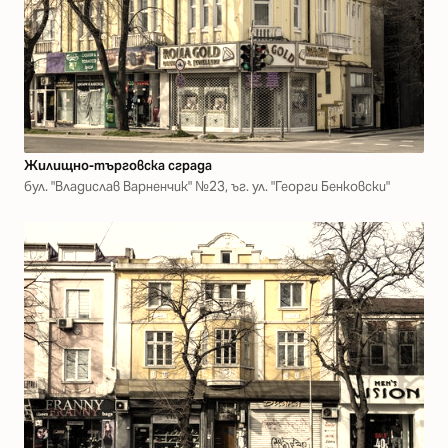
Жилищно-търговска сграда
бул. "Владислав Варненчик" №23, ъг. ул. "Георги Бенковски"