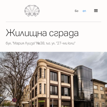
бг
en
Жилищна сграда
бул. "Мария Луиза" №38, ъг. ул. "27-ми юли"