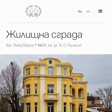
бг
en
Жилищна сграда
бул. "Княз Борис І" №60, ъг. ул. "А. С. Пушкин"