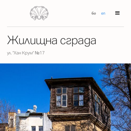
бг
en
Жилищна сграда
ул. "Хан Крум" №17