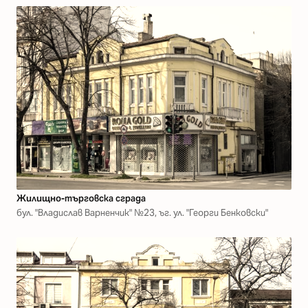
Жилищно-търговска сграда
бул. "Владислав Варненчик" №23, ъг. ул. "Георги Бенковски"