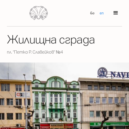
бг
en
Жилищна сграда
пл. "Петко Р. Славейков" №4