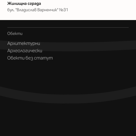
Жилищна сграда
бул. "Владислав Варненчик" №31
Обекти
Архитектурни
Археологически
Обекти без статут