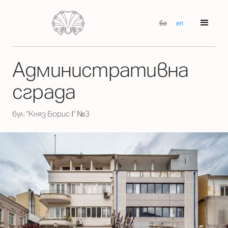
бг
en
Административна
сграда
бул. "Княз Борис І" №3