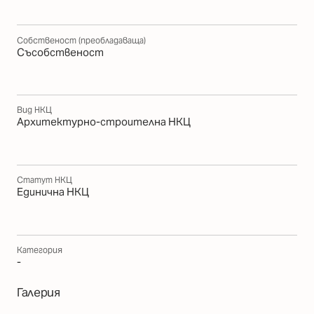
Собственост (преобладаваща)
Съсобственост
Вид НКЦ
Архитектурно-строителна НКЦ
Статут НКЦ
Единична НКЦ
Категория
-
Галерия