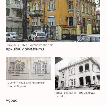
Снимка - 2015 г. - Varnaheritage.com
Архивни документи
Проект - 1928г. /изт.: Архив-
Община Варна/
Архивна снимка ~ 1980г. /НДА-
НИНКН/
Адрес