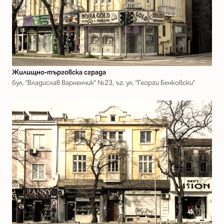
Жилищно-търговска сграда
бул. "Владислав Варненчик" №23, ъг. ул. "Георги Бенковски"