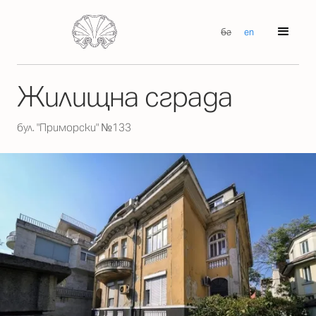
бг
en
Жилищна сграда
бул. "Приморски" №133