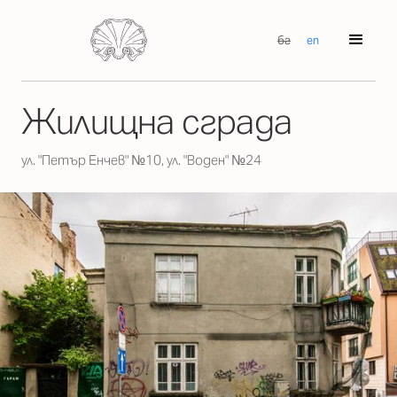
бг
en
Жилищна сграда
ул. "Петър Енчев" №10, ул. "Воден" №24