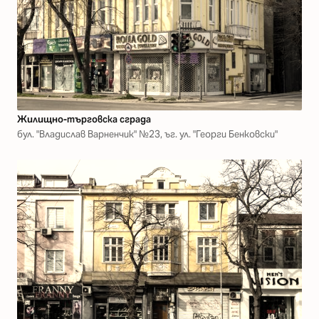
Жилищно-търговска сграда
бул. "Владислав Варненчик" №23, ъг. ул. "Георги Бенковски"