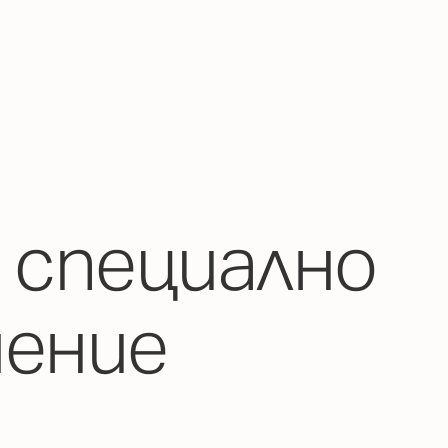
 специално
чение