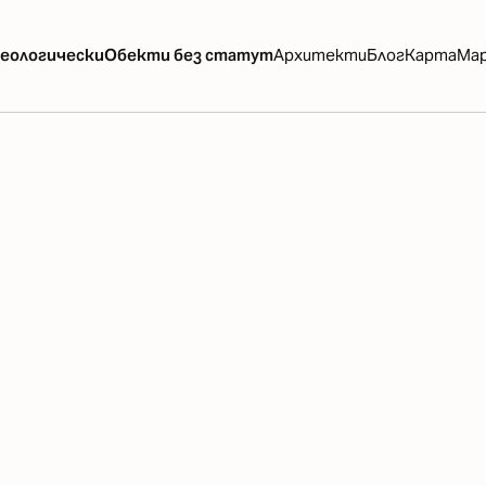
еологически
Обекти без статут
Архитекти
Блог
Карта
Ма