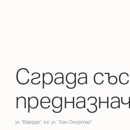
Сграда със
предназна
ул. "Вардар", ъг. ул. "Хан Омуртаг"