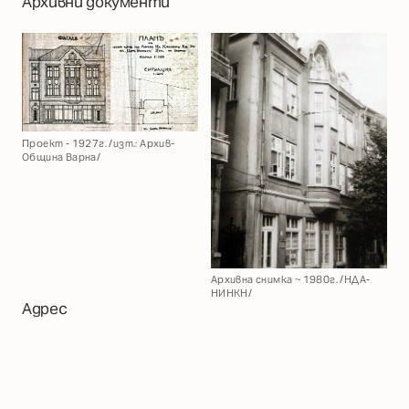
Архивни документи
Проект - 1927г. /изт.: Архив-
Община Варна/
Архивна снимка ~ 1980г. /НДА-
НИНКН/
Адрес