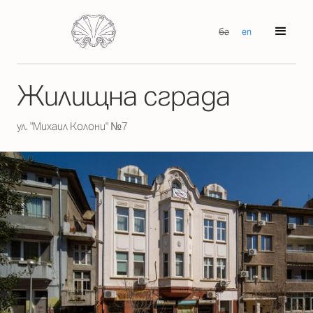
бг
en
Жилищна сграда
ул. "Михаил Колони" №7