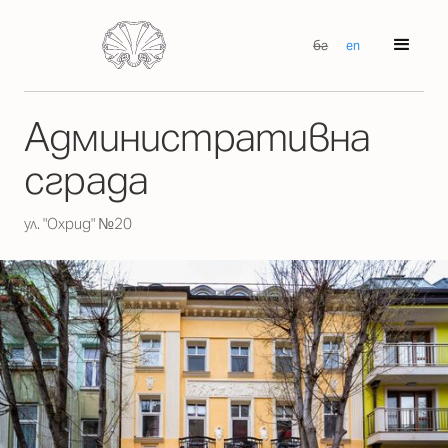
бг
en
Административна
сграда
ул. "Охрид" №20