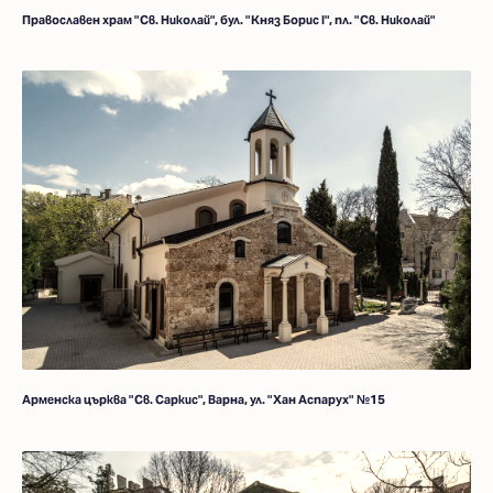
Прaвославен храм "Св. Николай", бул. "Княз Борис І", пл. "Св. Николай"
Арменска църква "Св. Саркис", Варна, ул. "Хан Аспарух" №15