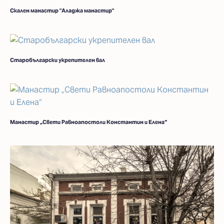
Скален манастир "Аладжа манастир"
Старобългарски укрепителен вал
Манастир „Свети Равноапостоли Константин и Елена“