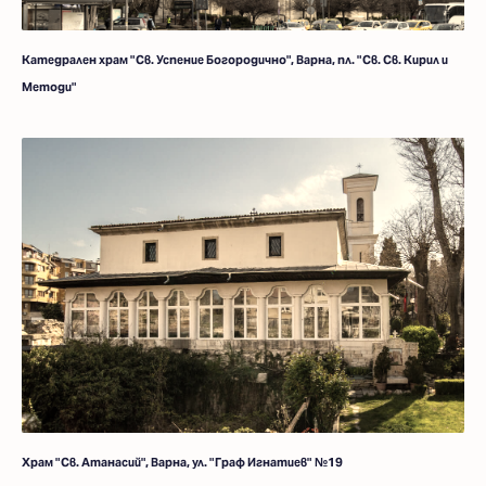
Катедрален храм "Св. Успение Богородично", Варна, пл. "Св. Св. Кирил и
Методи"
Храм "Св. Атанасий", Варна, ул. "Граф Игнатиев" №19