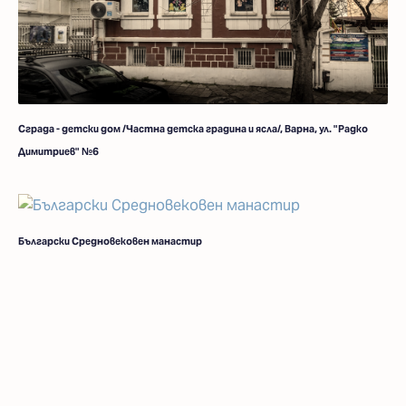
Сграда - детски дом /Частна детска градина и ясла/, Варна, ул. "Радко
Димитриев" №6
Български Средновековен манастир