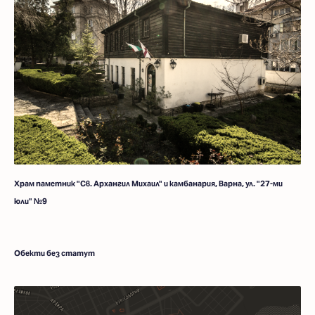
Храм паметник "Св. Архангил Михаил" и камбанария, Варна, ул. "27-ми
юли" №9
Обекти без статут