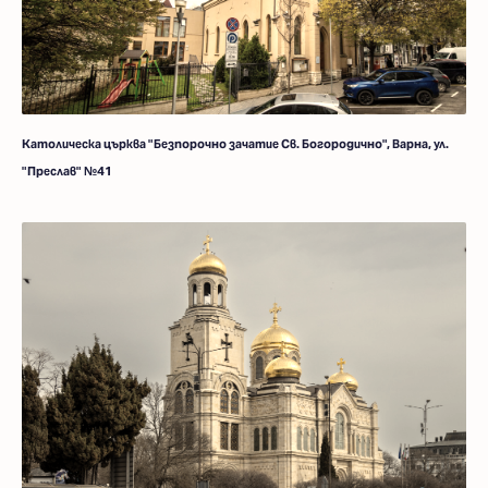
Католическа църква "Безпорочно зачатие Св. Богородично", Варна, ул.
"Преслав" №41