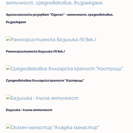
Археологически резерват "Одесос" - античност, средновековие,
възраждане
Раннохристиянска базилика /ІІІ век./
Средновековна българска крепост "Кастрици"
Базилика - късна античност