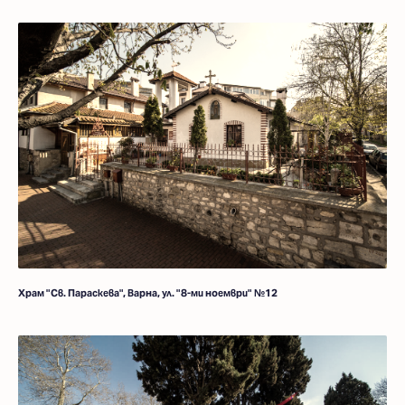
Храм "Св. Параскева", Варна, ул. "8-ми ноември" №12