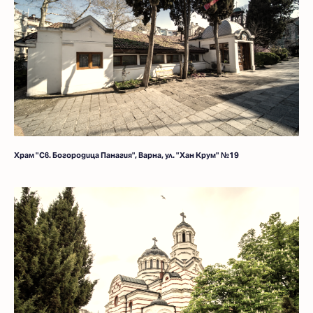
Храм "Св. Богородица Панагия", Варна, ул. "Хан Крум" №19