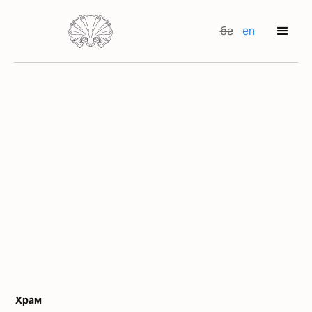
бг
en