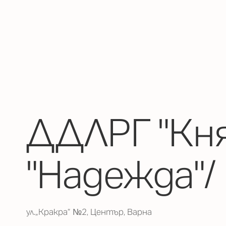
ДДЛРГ "Кня
"Надежда"/
ул.„Кракра” №2, Център, Варна