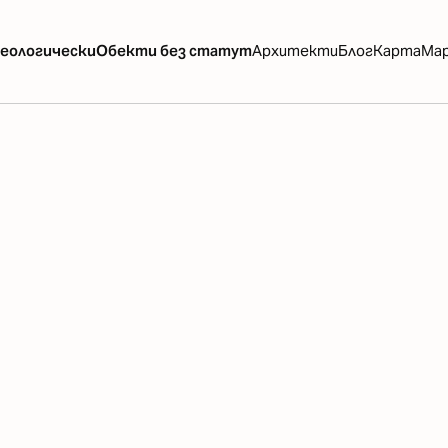
еологически
Обекти без статут
Архитекти
Блог
Карта
Ма