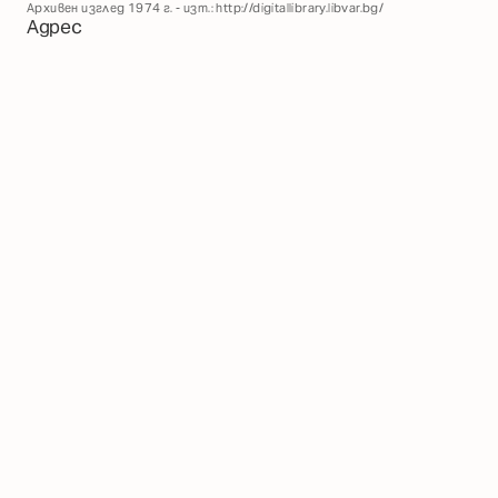
Архивен изглед 1974 г. - изт.: http://digitallibrary.libvar.bg/
Адрес