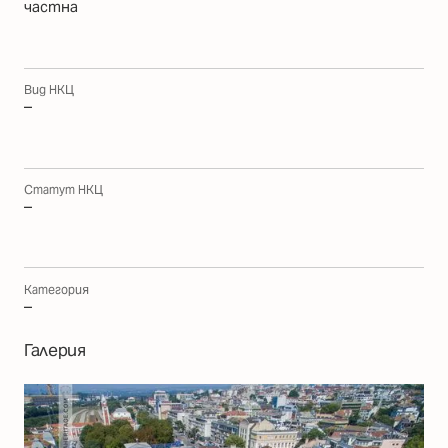
частна
Вид НКЦ
–
Статут НКЦ
–
Категория
–
Галерия