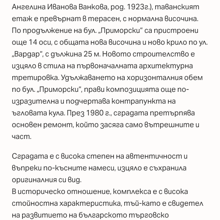
Ангелина Иванова Ванкова, род. 1923г.), таванският
етаж е превърнат в терасен, с нормална височина.
По продължение на бул. „Приморски“ са пристроени
още 14 оси, с общата нова височина и ново крило по ул.
„Вардар“, с дължина 25 м. Новото строителство е
изцяло в стила на първоначалната архитектурна
третировка. Удължаването на хоризонталния обем
по бул. „Приморски“, прави композицията още по-
изразителна и подчертава контрапункта на
ъгловата кула. През 1980 г., сградата претърпява
основен ремонт, който засяга само вътрешните и
част.
Сградата е с висока степен на автентичност и
въпреки по-късните намеси, изцяло е съхранила
оригиналния си вид.
В историческо отношение, комплекса е с висока
стойностна характеристика, тъй-като е свидетел
на развитието на българското търговско