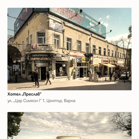
Хотел „Преслав“
ул. „Цар Симеон I“ 1, Център, Варна