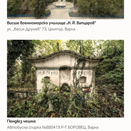
Висше военноморско училище „Н. Й. Вапцаров“
ул. „Васил Друмев“ 73, Център, Варна
Гюндюз чешма
Автобусна спирка №880419 Р-Т БОРОВЕЦ, Варна