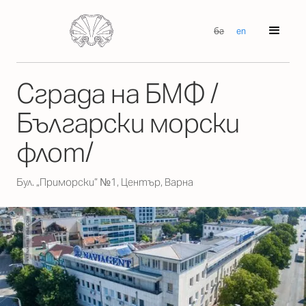
бг
en
Сграда на БМФ /
Български морски
флот/
Бул. „Приморски” №1, Център, Варна