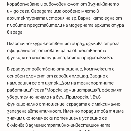
корабоплаване и риболовен флот от възникването
им до сега. Сградата има особено място в
архитектурната история на гр. Варна, като една от
първите представители на модерната архитектура
в града.
Пластично-художественият образ, излъчва строга
официалност, отговаряща на обществената
функция на институцията, която представлява.
В градоустройствено отношение, комплексът е
основен елемент от гаровия площад. Заедно с
намиращия се от изток „Дом на транспортните
работници" (сега "Морска администрация"), оформят
убедително начало на бул. „Приморски“. Във
функционално отношение, сградата е с максимално
запазена автентичност. Именно поради това тя има
значим икономически потенциал и успешно се
включва в административно-инвестиционната