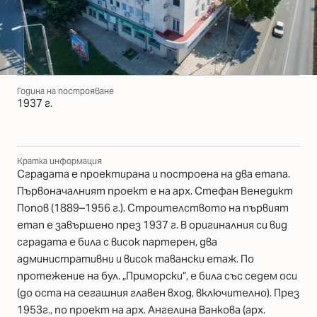
Година на построяване
1937 г.
Кратка информация
Сградата е проектирана и построена на два етапа.
Първоначалният проект е на арх. Стефан Венедикт
Попов (1889–1956 г.). Строителството на първият
етап е завършено през 1937 г. В оригиналния си вид
сградата е била с висок партерен, два
административни и висок тавански етаж. По
протежение на бул. „Приморски“, е била със седем оси
(до оста на сегашния главен вход, включително). През
1953г., по проект на арх. Ангелина Ванкова (арх.