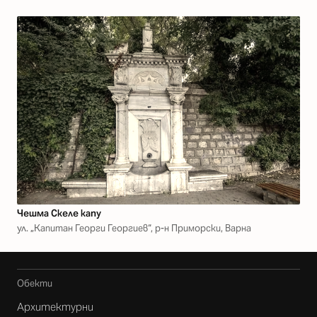
Чешма Скеле капу
ул. „Капитан Георги Георгиев“, р-н Приморски, Варна
Обекти
Архитектурни