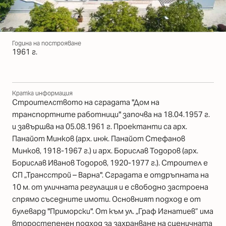
Година на построяване
1961 г.
Кратка информация
Строителството на сградата "Дом на
транспортните работници" започва на 18.04.1957 г.
и завършва на 05.08.1961 г. Проектанти са арх.
Панайот Минков (арх. инж. Панайот Стефанов
Минков, 1918-1967 г.) и арх. Борислав Тодоров (арх.
Борислав Иванов Тодоров, 1920-1977 г.). Строител е
СП „Трансстрой – Варна". Сградата е отдръпната на
10 м. от уличната регулация и е свободно застроена
спрямо съседните имоти. Основният подход е от
булевард "Приморски". От към ул. „Граф Игнатиев” има
второстепенен подход за захранване на сценичната