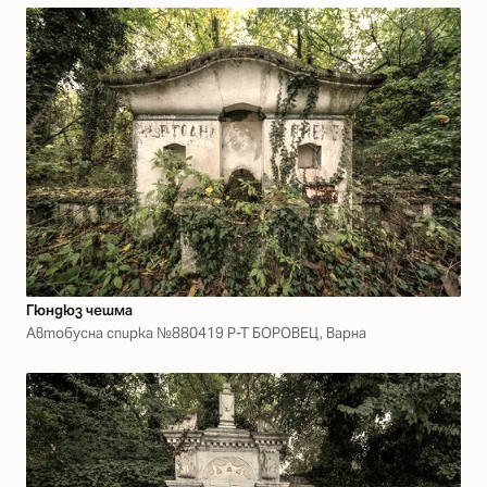
Гюндюз чешма
Автобусна спирка №880419 Р-Т БОРОВЕЦ, Варна