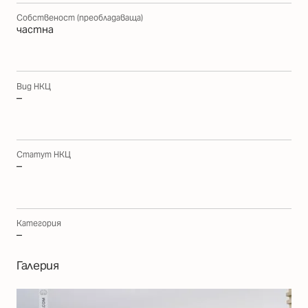
Собственост (преобладаваща)
частна
Вид НКЦ
–
Статут НКЦ
–
Категория
–
Галерия