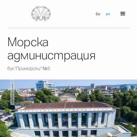
бг
en
Морска
администрация
бул."Приморски" №5