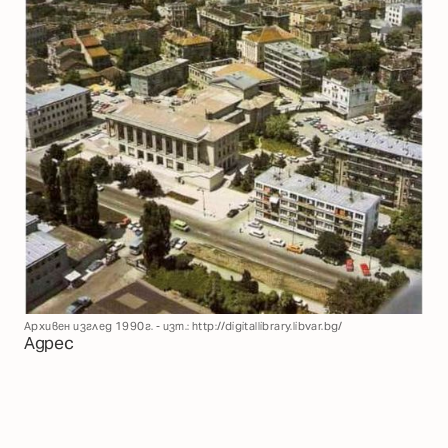
Архивен изглед 1990г. - изт.: http://digitallibrary.libvar.bg/
Адрес