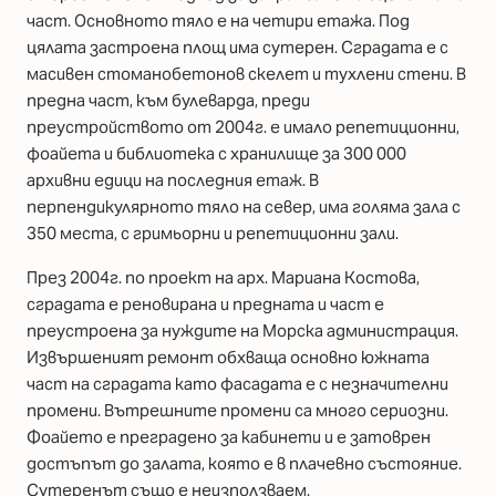
част. Основното тяло е на четири етажа. Под
цялата застроена площ има сутерен. Сградата е с
масивен стоманобетонов скелет и тухлени стени. В
предна част, към булеварда, преди
преустройството от 2004г. е имало репетиционни,
фоайета и библиотека с хранилище за 300 000
архивни едици на последния етаж. В
перпендикулярното тяло на север, има голяма зала с
350 места, с гримьорни и репетиционни зали.
През 2004г. по проект на арх. Мариана Костова,
сградата е реновирана и предната и част е
преустроена за нуждите на Морска администрация.
Извършеният ремонт обхваща основно южната
част на сградата като фасадата е с незначителни
промени. Вътрешните промени са много сериозни.
Фоайето е преградено за кабинети и е затоврен
достъпът до залата, която е в плачевно състояние.
Сутеренът също е неизползваем.