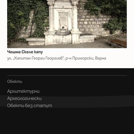
Чешма Скеле капу
ул. „Капитан Георги Георгиев“, р-н Приморски, Варна
Обекти
Архитектурни
Археологически
Обекти без статут