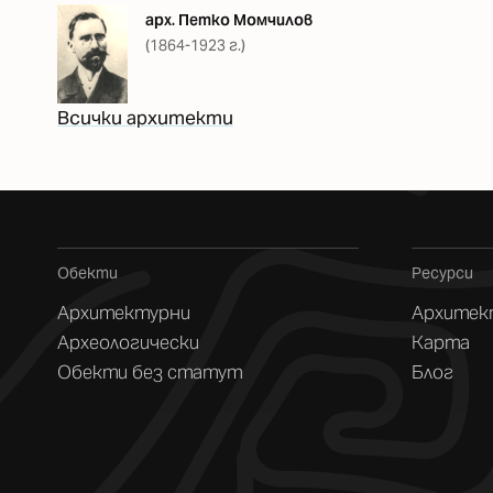
арх. Петко Момчилов
(1864-1923 г.)
Всички архитекти
Обекти
Ресурси
Архитектурни
Архитек
Археологически
Карта
Обекти без статут
Блог