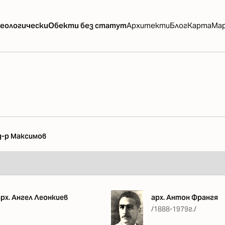
еологически
Обекти без статут
Архитекти
Блог
Карта
Ма
 д-р Максимов
арх. Ангел Леонкиев
арх. Антон Франгя
/1888-1979г./