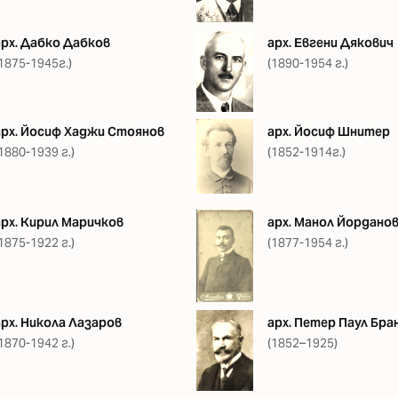
арх. Дабко Дабков
арх. Евгени Дякович
1875-1945г.)
(1890-1954 г.)
арх. Йосиф Хаджи Стоянов
арх. Йосиф Шнитер
1880-1939 г.)
(1852-1914г.)
арх. Кирил Маричков
арх. Манол Йордано
1875-1922 г.)
(1877-1954 г.)
арх. Никола Лазаров
арх. Петер Паул Бра
1870-1942 г.)
(1852–1925)