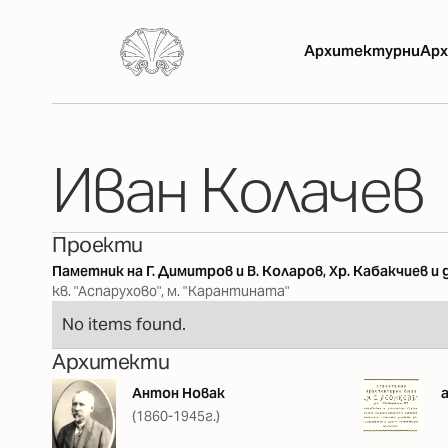
Архитектурни
Арх
Иван Колачев
Проекти
Паметник на Г. Димитров и В. Коларов, Хр. Кабакчиев и
кв. "Аспарухово", м. "Карантината"
No items found.
Архитекти
Антон Новак
(1860-1945г.)