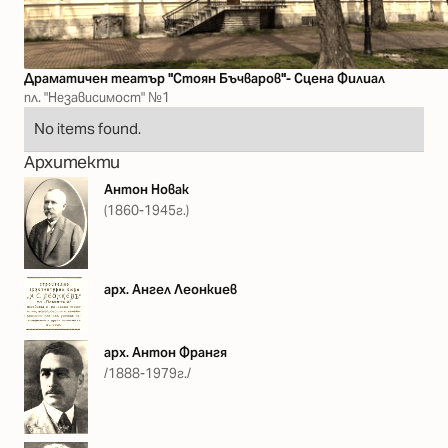
Драматичен театър "Стоян Бъчваров"- Сцена Филиал
пл. "Независимост" №1
No items found.
Архитекти
Антон Новак
(1860-1945г.)
арх. Ангел Леонкиев
арх. Антон Франгя
/1888-1979г./