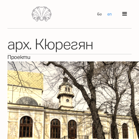
бг
en
арх. Кюрегян
Проекти