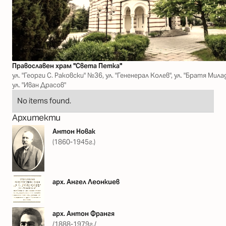
Православен храм "Света Петка"
ул. "Георги С. Раковски" №36, ул. "Гененерал Колев", ул. "Братя Мила
ул. "Иван Драсов"
No items found.
Архитекти
Антон Новак
(1860-1945г.)
арх. Ангел Леонкиев
арх. Антон Франгя
/1888-1979г./