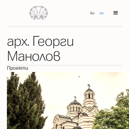
бг
en
арх. Георги
Манолов
Проекти