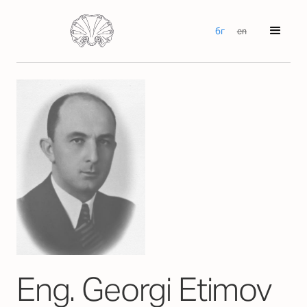
бг
en
Eng. Georgi Etimov