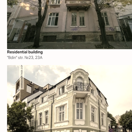
Residential building
"Bdin" str. №23, 23А