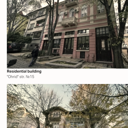
Residential building
"Ohrid" str. №15