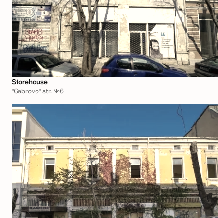
Storehouse
"Gabrovo" str. №6