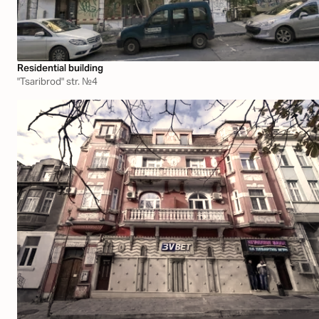
Residential building
"Tsaribrod" str. №4