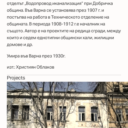
отделът „Водопровод иканализация“ при Добричка
община. Във Варна се установява през 1907 г. и
постъпва на работа в Техническото отделение на
общината. В периода 1908-1912 г.е началник на
същото. Автор е на проектите на редица сгради, между
които и седем еднотипни общински хали, жилищни
домове и др.
Умира във Варна през 1930г.
изт.: Християн Облаков
Projects