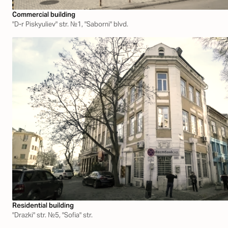
Commercial building
"D-r Piskyuliev" str. №1, "Saborni" blvd.
Residential building
"Drazki" str. №5, "Sofia" str.