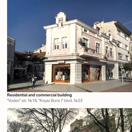
Residential and commercial building
"Voden" str. №18, "Knyaz Boris І" blvd. №23