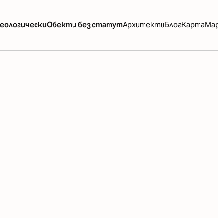
еологически
Обекти без статут
Архитекти
Блог
Карта
Ма