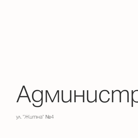
Администр
ул. "Житна" №4