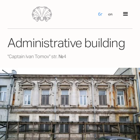
бг
en
Аdministrative building
"Captain Ivan Tomov" str. №4