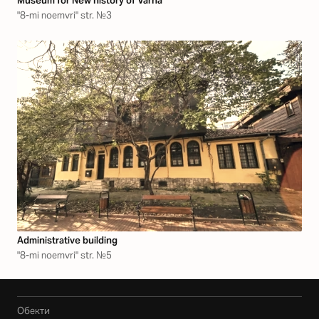
Museum for New history of Varna
"8-mi noemvri" str. №3
Аdministrative building
"8-mi noemvri" str. №5
Обекти