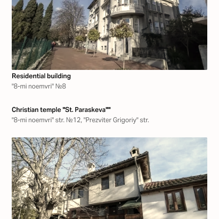
Residential building
"8-mi noemvri" №8
Christian temple "St. Paraskeva""
"8-mi noemvri" str. №12, "Prezviter Grigoriy" str.