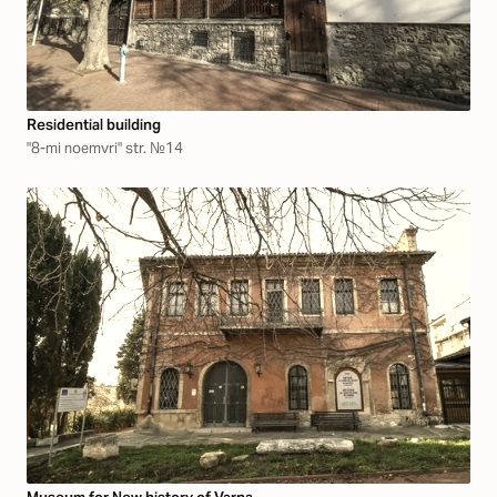
Residential building
"8-mi noemvri" str. №14