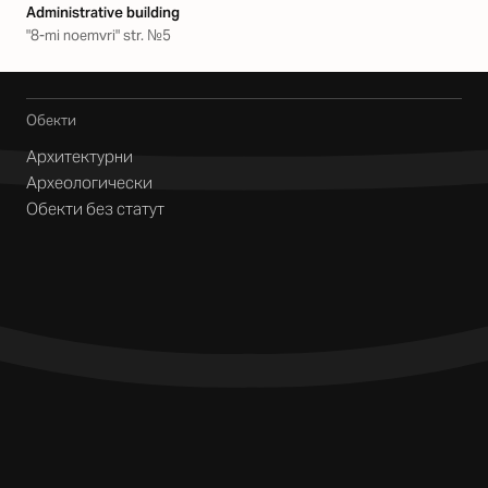
Аdministrative building
"8-mi noemvri" str. №5
Обекти
Архитектурни
Археологически
Обекти без статут