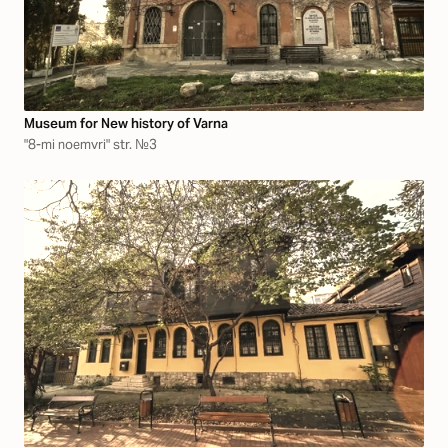
Museum for New history of Varna
"8-mi noemvri" str. №3