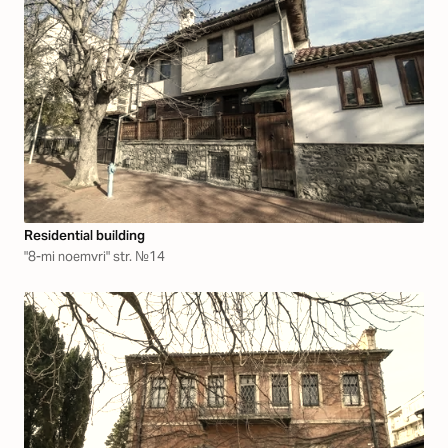
Residential building
"8-mi noemvri" str. №14