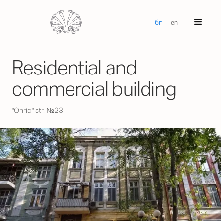
бг
en
Residential and
commercial building
"Ohrid" str. №23