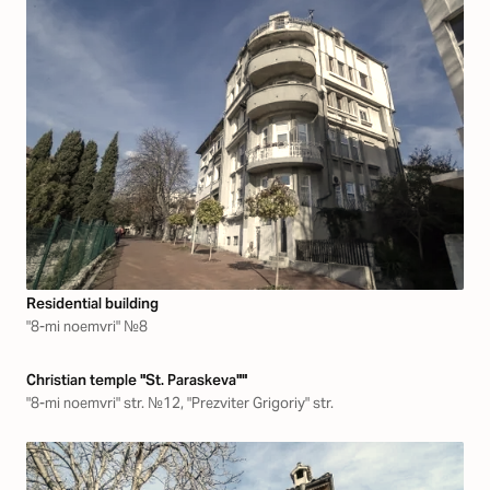
Residential building
"8-mi noemvri" №8
Christian temple "St. Paraskeva""
"8-mi noemvri" str. №12, "Prezviter Grigoriy" str.