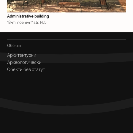
Аdministrative building
"8-mi noemvri" str. №5
Обекти
Архитектурни
Археологически
Обекти без статут