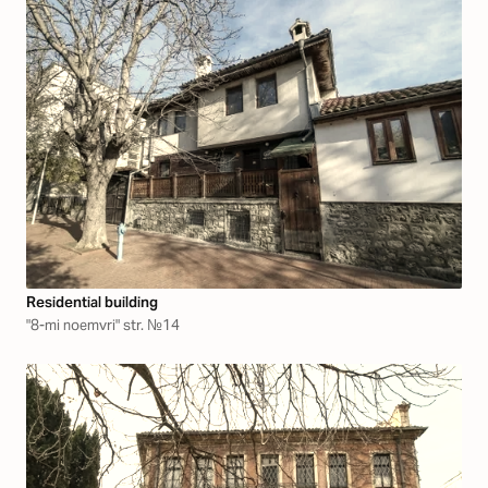
Residential building
"8-mi noemvri" str. №14