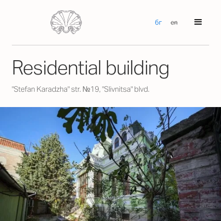
бг
en
Residential building
"Stefan Karadzha" str. №19, "Slivnitsa" blvd.