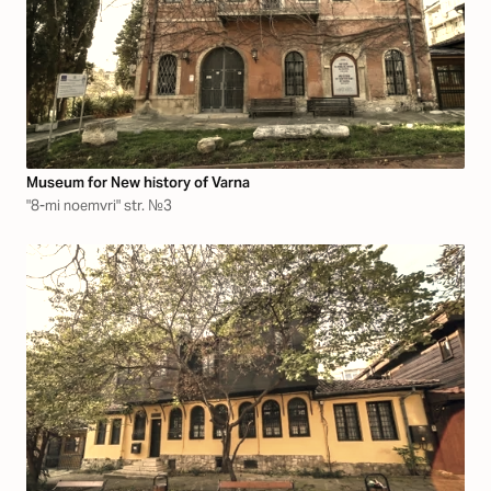
Museum for New history of Varna
"8-mi noemvri" str. №3