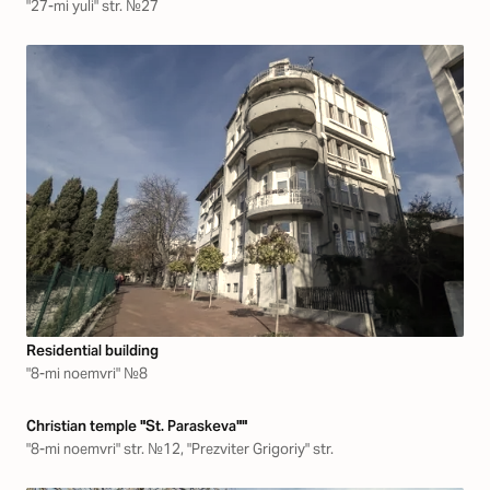
"27-mi yuli" str. №27
Residential building
"8-mi noemvri" №8
Christian temple "St. Paraskeva""
"8-mi noemvri" str. №12, "Prezviter Grigoriy" str.