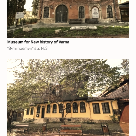
Museum for New history of Varna
"8-mi noemvri" str. №3