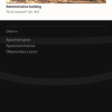
Аdministrative building
"8-mi noemvri" str. №5
Обекти
Архитектурни
Археологически
Обекти без статут