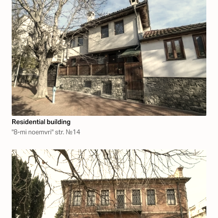
Residential building
"8-mi noemvri" str. №14