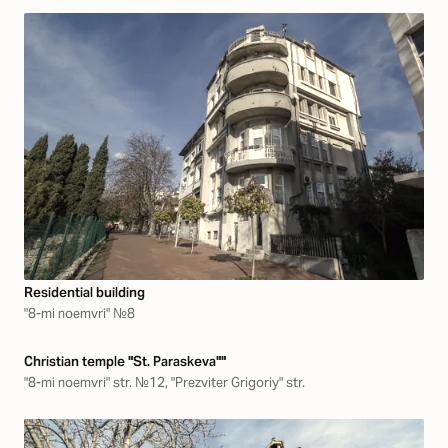
Residential building
"8-mi noemvri" №8
Christian temple "St. Paraskeva""
"8-mi noemvri" str. №12, "Prezviter Grigoriy" str.