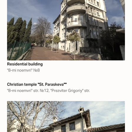
Residential building
"8-mi noemvri" №8
Christian temple "St. Paraskeva""
"8-mi noemvri" str. №12, "Prezviter Grigoriy" str.