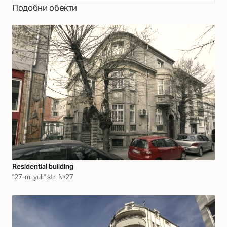
Подобни обекти
Residential building
"27-mi yuli" str. №27