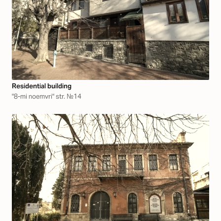
Residential building
"8-mi noemvri" str. №14