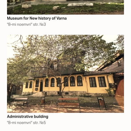
Museum for New history of Varna
"8-mi noemvri" str. №3
Аdministrative building
"8-mi noemvri" str. №5