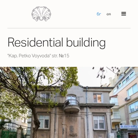
бг
en
Residential building
"Kap. Petko Voyvoda" str. №15