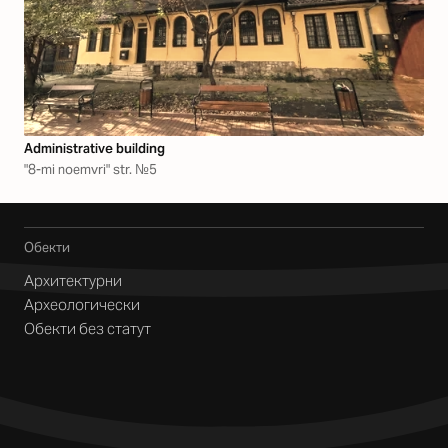
Аdministrative building
"8-mi noemvri" str. №5
Обекти
Архитектурни
Археологически
Обекти без статут