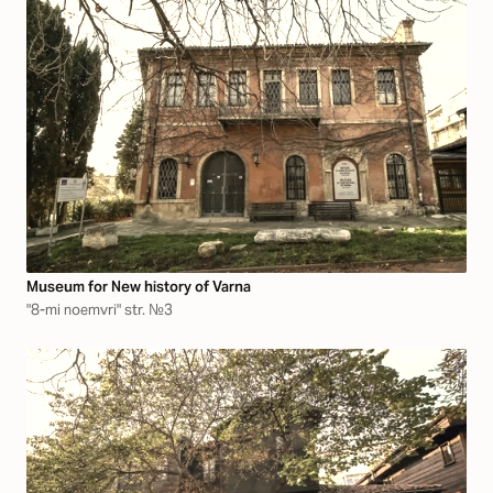
Museum for New history of Varna
"8-mi noemvri" str. №3