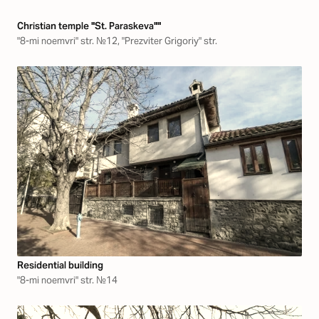
Christian temple "St. Paraskeva""
"8-mi noemvri" str. №12, "Prezviter Grigoriy" str.
Residential building
"8-mi noemvri" str. №14