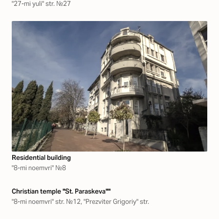
"27-mi yuli" str. №27
Residential building
"8-mi noemvri" №8
Christian temple "St. Paraskeva""
"8-mi noemvri" str. №12, "Prezviter Grigoriy" str.