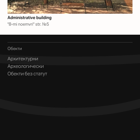
Аdministrative building
"8-mi noemvri" str. №5
Обекти
Архитектурни
Археологически
Обекти без статут