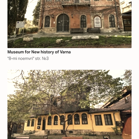
Museum for New history of Varna
"8-mi noemvri" str. №3