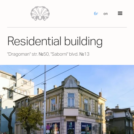
бг
en
Residential building
"Dragoman" str. №50, "Saborni" blvd. №13