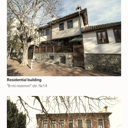
Residential building
"8-mi noemvri" str. №14