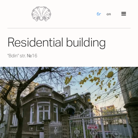
бг
en
Residential building
"Bdin" str. №16