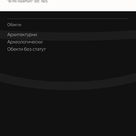
"8-mi noemvri" str. №5
Обекти
Архитектурни
Археологически
Обекти без статут