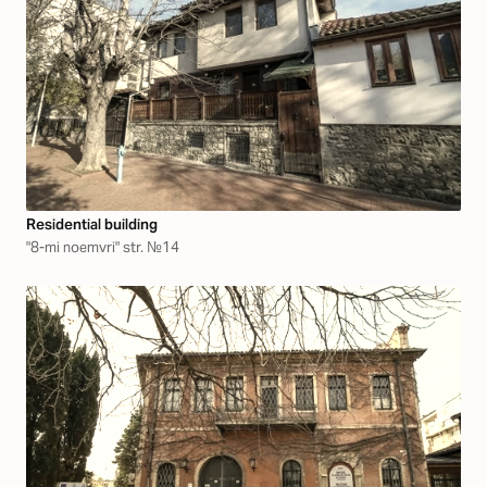
Residential building
"8-mi noemvri" str. №14