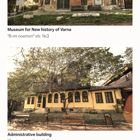
Museum for New history of Varna
"8-mi noemvri" str. №3
Аdministrative building