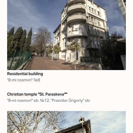
Residential building
"8-mi noemvri" №8
Christian temple "St. Paraskeva""
"8-mi noemvri" str. №12, "Prezviter Grigoriy" str.