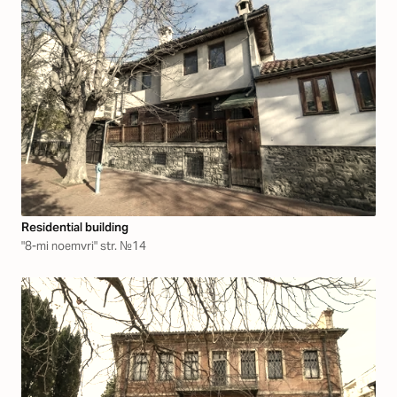
Residential building
"8-mi noemvri" str. №14