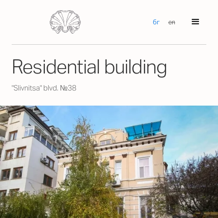
бг
en
Residential building
"Slivnitsa" blvd. №38