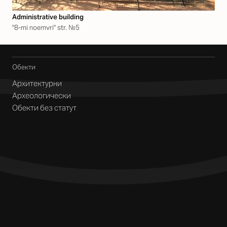
Аdministrative building
"8-mi noemvri" str. №5
Обекти
Архитектурни
Археологически
Обекти без статут