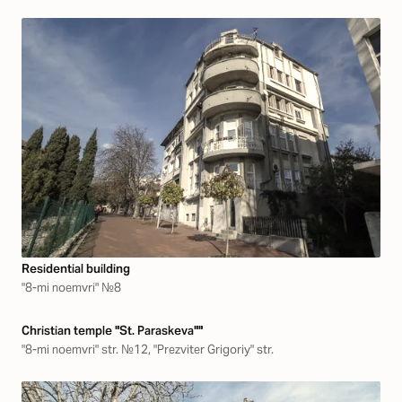
Residential building
"8-mi noemvri" №8
Christian temple "St. Paraskeva""
"8-mi noemvri" str. №12, "Prezviter Grigoriy" str.