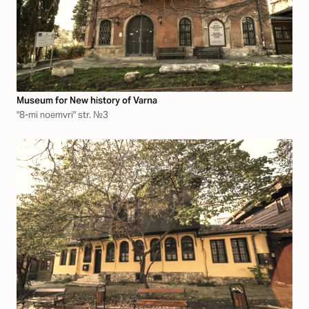
Museum for New history of Varna
"8-mi noemvri" str. №3