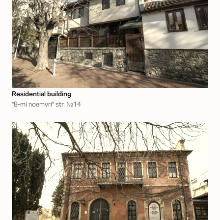
Residential building
"8-mi noemvri" str. №14