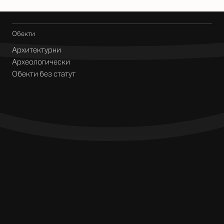
Обекти
Архитектурни
Археологически
Обекти без статут