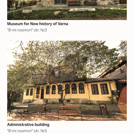
Museum for New history of Varna
"8-mi noemvri" str. №3
Аdministrative building
"8-mi noemvri" str. №5