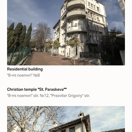
Residential building
"8-mi noemvri" №8
Christian temple "St. Paraskeva""
"8-mi noemvri" str. №12, "Prezviter Grigoriy" str.