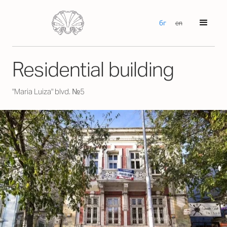
бг
en
Residential building
"Maria Luiza" blvd. №5