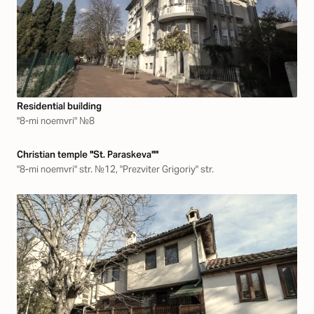
Residential building
"8-mi noemvri" №8
Christian temple "St. Paraskeva""
"8-mi noemvri" str. №12, "Prezviter Grigoriy" str.