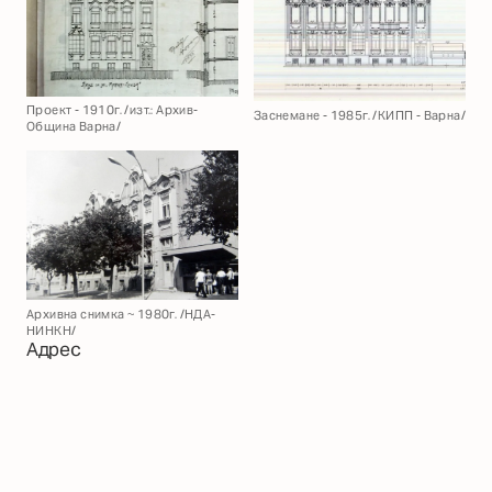
Проект - 1910г. /изт.: Архив-
Заснемане - 1985г. /КИПП - Варна/
Община Варна/
Архивна снимка ~ 1980г. /НДА-
НИНКН/
Адрес