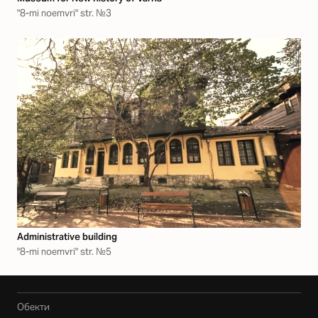
"8-mi noemvri" str. №3
Аdministrative building
"8-mi noemvri" str. №5
Обекти