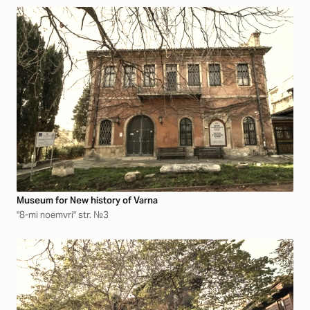
Museum for New history of Varna
"8-mi noemvri" str. №3