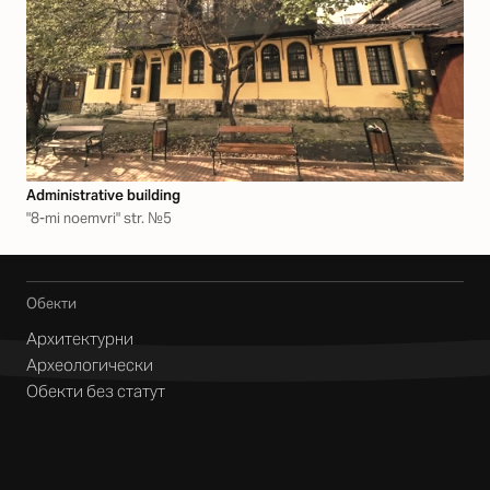
Аdministrative building
"8-mi noemvri" str. №5
Обекти
Архитектурни
Археологически
Обекти без статут