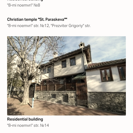
"8-mi noemvri" №8
Christian temple "St. Paraskeva""
"8-mi noemvri" str. №12, "Prezviter Grigoriy" str.
Residential building
"8-mi noemvri" str. №14