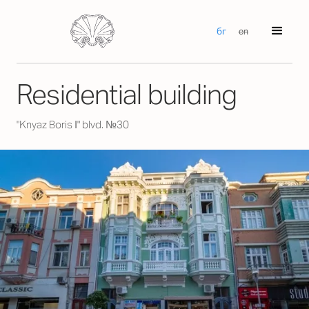
бг
en
Residential building
"Knyaz Boris І" blvd. №30