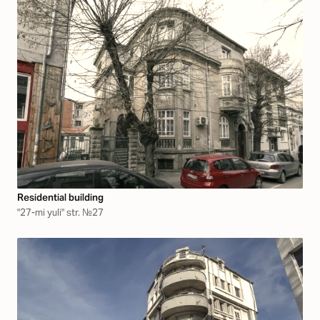
Residential building
"27-mi yuli" str. №27