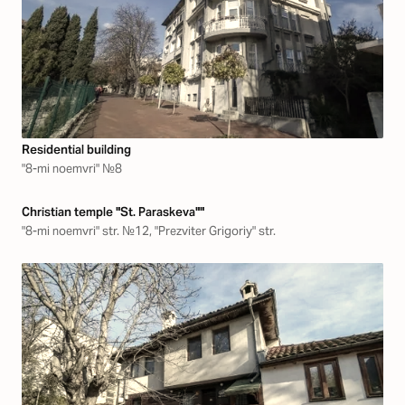
Residential building
"8-mi noemvri" №8
Christian temple "St. Paraskeva""
"8-mi noemvri" str. №12, "Prezviter Grigoriy" str.