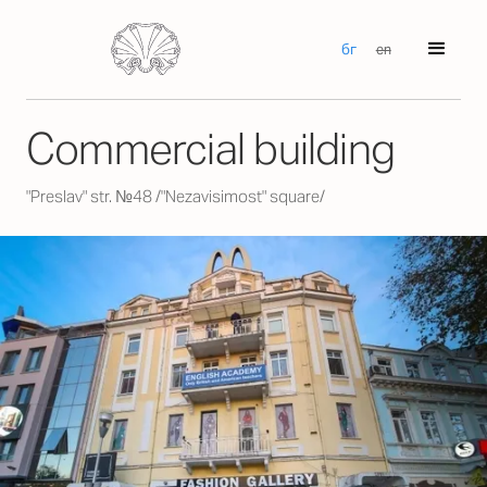
бг
en
Commercial building
"Preslav" str. №48 /"Nezavisimost" square/