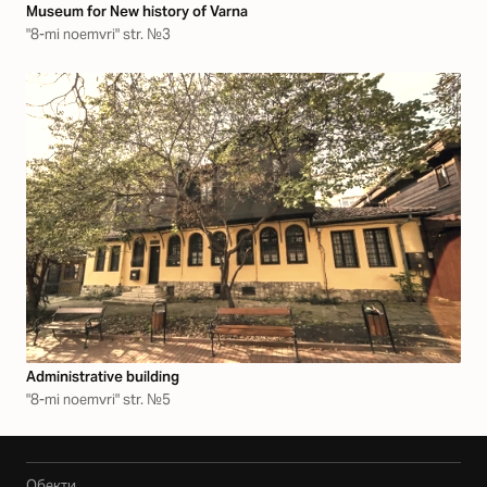
Museum for New history of Varna
"8-mi noemvri" str. №3
Аdministrative building
"8-mi noemvri" str. №5
Обекти