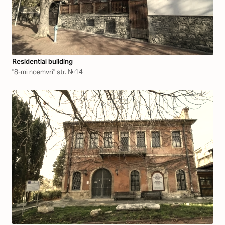
Residential building
"8-mi noemvri" str. №14